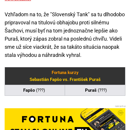
Vzhľadom na to, že "Slovenský Tank" sa tu dlhodobo
pripravoval na titulovú obhajobu proti silnému
Šachovi, musí byť na tom jednoznačne lepšie ako
Puraš, ktorý zápas zobral na poslednú chvíľu. Videli
sme už síce viackrát, že sa takáto situácia naopak
stala výhodou a náhradník vyhral.
Fortuna kurzy
Sebastián Fapšo vs. František Puraš
Fapšo
(???)
Puraš
(???)