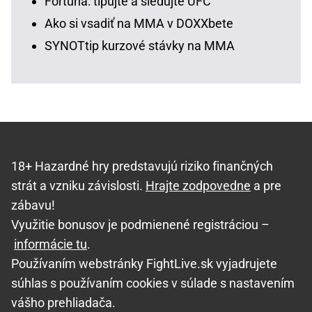
Fortuna: tipujte a sledujte UFC
Ako si vsadiť na MMA v DOXXbete
SYNOTtip kurzové stávky na MMA
18+ Hazardné hry predstavujú riziko finančných
strát a vzniku závislosti.
Hrajte zodpovedne
a pre
zábavu!
Využitie bonusov je podmienené registráciou –
informácie tu
.
Používaním webstránky FightLive.sk vyjadrujete
súhlas s používaním cookies v súlade s nastavením
vášho prehliadača.