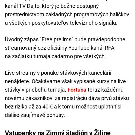
kanál TV Dajto, ktorý je bežne dostupný
prostredníctvom základných programových balíčkov
u všetkých poskytovateľov televízneho signálu.
Úvodný zápas "Free prelims" bude pravdepodobne
streamovaný cez oficiálny
YouTube kanál RFA
na začiatku turnaja zadarmo pre všetkých.
Live streamy v ponuke stávkových kancelárií
nenájdete. Očakávame však vypísané kurzy na live
stávky v priebehu turnaja.
Fortuna
teraz každému
novému zákazníkovi za registráciu dáva prvú stávku
bez rizika až za 40 € a k tomu možnosť uplatniť si
ďalšie zaujímavé bonusy.
Vstupenky na Zimný štadión v Žiline