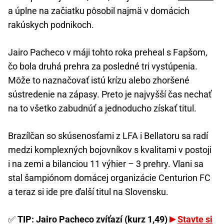
a úplne na začiatku pôsobil najmä v domácich
rakúskych podnikoch.
Jairo Pacheco v máji tohto roka preheal s Fapšom,
čo bola druhá prehra za posledné tri vystúpenia.
Môže to naznačovať istú krízu alebo zhoršené
sústredenie na zápasy. Preto je najvyšší čas nechať
na to všetko zabudnúť a jednoducho získať titul.
Brazílčan so skúsenosťami z LFA i Bellatoru sa radí
medzi komplexných bojovníkov s kvalitami v postoji
i na zemi a bilanciou 11 výhier – 3 prehry. Vlani sa
stal šampiónom domácej organizácie Centurion FC
a teraz si ide pre ďalší titul na Slovensku.
✅
TIP: Jairo Pacheco zvíťazí (kurz 1,49)
Stavte si