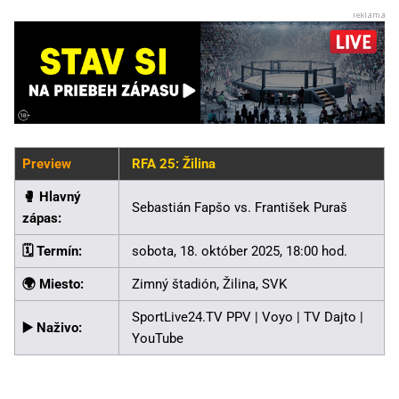
Preview
RFA 25: Žilina
🥊️ Hlavný
Sebastián Fapšo vs. František Puraš
zápas:
🗓️ Termín:
sobota, 18. október 2025, 18:00 hod.
🌍 Miesto:
Zimný štadión, Žilina, SVK
SportLive24.TV PPV | Voyo | TV Dajto |
▶️ Naživo:
YouTube