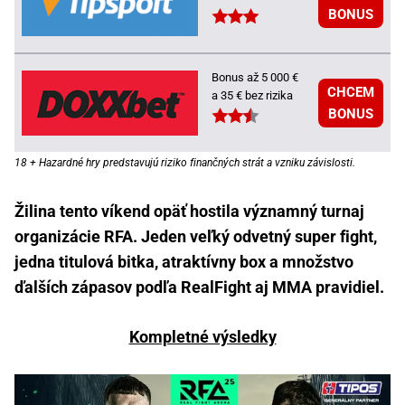
BONUS
Bonus až 5 000 €
CHCEM
a 35 € bez rizika
BONUS
18 + Hazardné hry predstavujú riziko finančných strát a vzniku závislosti.
Žilina tento víkend opäť hostila významný turnaj
organizácie RFA. Jeden veľký odvetný super fight,
jedna titulová bitka, atraktívny box a množstvo
ďalších zápasov podľa RealFight aj MMA pravidiel.
Kompletné výsledky