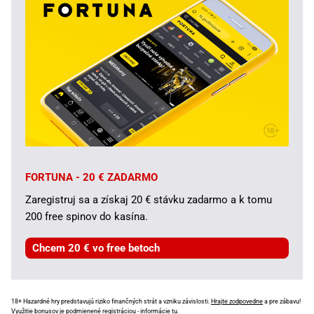
FORTUNA - 20 € ZADARMO
Zaregistruj sa a získaj 20 € stávku zadarmo a k tomu
200 free spinov do kasína.
Chcem 20 € vo free betoch
18+ Hazardné hry predstavujú riziko finančných strát a vzniku závislosti.
Hrajte zodpovedne
a pre zábavu!
Využitie bonusov je podmienené registráciou -
informácie tu
.