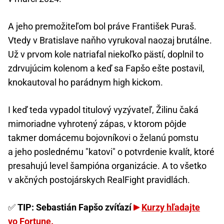
A jeho premožiteľom bol práve František Puraš.
Vtedy v Bratislave naňho vyrukoval naozaj brutálne.
Už v prvom kole natriafal niekoľko pästí, doplnil to
zdrvujúcim kolenom a keď sa Fapšo ešte postavil,
knokautoval ho parádnym high kickom.
I keď teda vypadol titulový vyzývateľ, Žilinu čaká
mimoriadne vyhrotený zápas, v ktorom pôjde
takmer domácemu bojovníkovi o želanú pomstu
a jeho poslednému "katovi" o potvrdenie kvalít, ktoré
presahujú level šampióna organizácie. A to všetko
v akčných postojárskych RealFight pravidlách.
✅
TIP: Sebastián Fapšo zvíťazí
Kurzy hľadajte
vo Fortune.