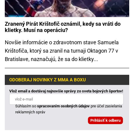
Zranený Pirát Krištofič oznámil, kedy sa vráti do
klietky. Musí na operáciu?
Novšie informácie o zdravotnom stave Samuela
Krištofiča, ktorý sa zranil na turnaji Oktagon 77 v
Bratislave, naznačujú, že sa do klietky...
ODOBERAJ NOVINKY Z MMA A BOXU
Vlož email a dostávaj najnovšie správy zo sveta bojových športov!
Súhlasím so
spracovaním osobných údajov
pre účel zasielania
reklamných správ