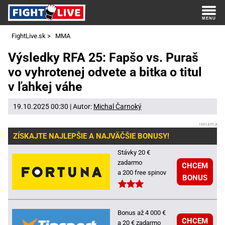
FightLive.sk
>
MMA
Výsledky RFA 25: Fapšo vs. Puraš
vo vyhrotenej odvete a bitka o titul
v ľahkej váhe
19.10.2025 00:30 | Autor:
Michal Čarnoký
ZÍSKAJTE NAJLEPŠIE A NAJVÄČŠIE BONUSY!
Stávky 20 €
zadarmo
CHCEM
a 200 free spinov
BONUS
Bonus až 4 000 €
CHCEM
a 20 € zadarmo