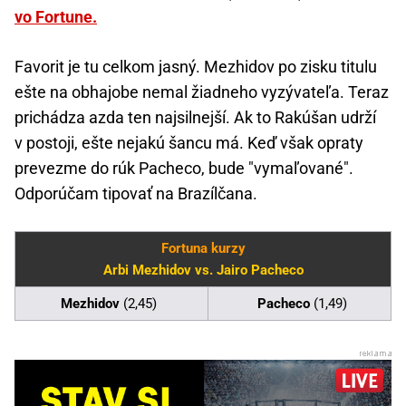
vo Fortune.
Favorit je tu celkom jasný. Mezhidov po zisku titulu
ešte na obhajobe nemal žiadneho vyzývateľa. Teraz
prichádza azda ten najsilnejší. Ak to Rakúšan udrží
v postoji, ešte nejakú šancu má. Keď však opraty
prevezme do rúk Pacheco, bude "vymaľované".
Odporúčam tipovať na Brazílčana.
Fortuna kurzy
Arbi Mezhidov vs. Jairo Pacheco
Mezhidov
(2,45)
Pacheco
(1,49)