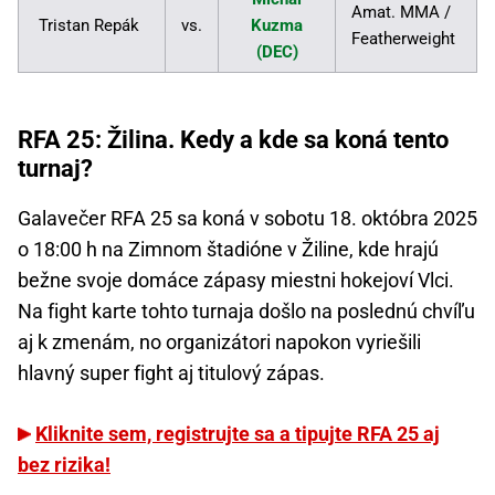
Amat. MMA /
Tristan Repák
vs.
Kuzma
Featherweight
(DEC)
RFA 25: Žilina. Kedy a kde sa koná tento
turnaj?
Galavečer RFA 25 sa koná v sobotu 18. októbra 2025
o 18:00 h na Zimnom štadióne v Žiline, kde hrajú
bežne svoje domáce zápasy miestni hokejoví Vlci.
Na fight karte tohto turnaja došlo na poslednú chvíľu
aj k zmenám, no organizátori napokon vyriešili
hlavný super fight aj titulový zápas.
Kliknite sem, registrujte sa a tipujte RFA 25 aj
bez rizika!