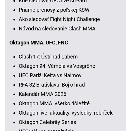
Kde sledovať UFC live stream
Priame prenosy z poľskej KSW
Ako sledovať Fight Night Challenge
Návod na sledovanie Clash MMA
Oktagon MMA, UFC, FNC
Clash 17: Ústí nad Labem
Oktagon 94: Vémola vs Vosgröne
UFC Paríž: Keita vs Naimov
RFA 32 Bratislava: Boj o hrad
Kalendár MMA 2026
Oktagon MMA: všetko dôležité
Oktagon live: aktuality, výsledky, rebríček
Oktagon Celebrity Series