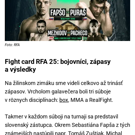
Foto: RFA
Fight card RFA 25: bojovníci, zápasy
a výsledky
Na žilinskom zimáku sme videli celkovo až trinásť
zápasov. Vrcholom galavečera boli tri súboje
v rôznych disciplínach:
box
, MMA a RealFight.
Takmer v každom súboji na turnaji sa predstavil
slovenský zástupca. Okrem Sebastiána Fapša z tých
známejších nastúpili napr. Tomáš Zuštiak, Michal