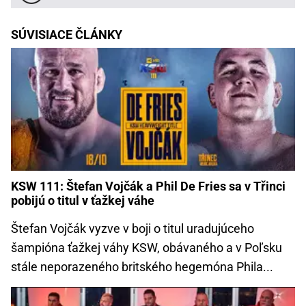
SÚVISIACE ČLÁNKY
KSW 111: Štefan Vojčák a Phil De Fries sa v Třinci
pobijú o titul v ťažkej váhe
Štefan Vojčák vyzve v boji o titul uradujúceho
šampióna ťažkej váhy KSW, obávaného a v Poľsku
stále neporazeného britského hegemóna Phila...