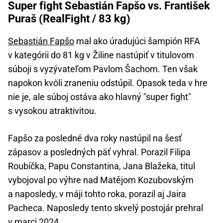
Super fight Sebastián Fapšo vs. František
Puraš (RealFight / 83 kg)
Sebastián Fapšo
mal ako úradujúci šampión RFA
v kategórii do 81 kg v Žiline nastúpiť v titulovom
súboji s vyzývateľom Pavlom Šachom. Ten však
napokon kvôli zraneniu odstúpil. Opasok teda v hre
nie je, ale súboj ostáva ako hlavný "super fight"
s vysokou atraktivitou.
Fapšo za posledné dva roky nastúpil na šesť
zápasov a posledných päť vyhral. Porazil Filipa
Roubíčka, Papu Constantina, Jana Blažeka, titul
vybojoval po výhre nad Matějom Kozubovským
a naposledy, v máji tohto roka, porazil aj Jaira
Pacheca. Naposledy tento skvelý postojár prehral
v marci 2024.