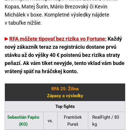
Kopas, Matej Šurin, Mário Brezovský či Kevin
Michálek v boxe. Kompletné výsledky nájdete
v tabuľke nižšie.
RFA môžete tipovať bez rizika vo Fortune:
Každý
nový zákazník teraz za registráciu dostane prvú
stávku až do výšky 40 € poistenú bez rizika straty
peňazí. Ak vám tiket nevyjde, tento vklad vám bude
vrátený späť na hráčskej konto.
RFA 25: Žilina
Zápasy a výsledky
Top fights
Sebastián Fapšo
František
RealFight / 83
vs.
(KO)
Puraš
kg