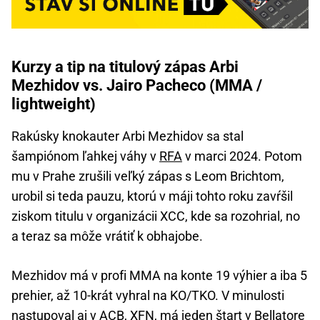
Kurzy a tip na titulový zápas Arbi
Mezhidov vs. Jairo Pacheco (MMA /
lightweight)
Rakúsky knokauter Arbi Mezhidov sa stal
šampiónom ľahkej váhy v
RFA
v marci 2024. Potom
mu v Prahe zrušili veľký zápas s Leom Brichtom,
urobil si teda pauzu, ktorú v máji tohto roku zavŕšil
ziskom titulu v organizácii XCC, kde sa rozohrial, no
a teraz sa môže vrátiť k obhajobe.
Mezhidov má v profi MMA na konte 19 výhier a iba 5
prehier, až 10-krát vyhral na KO/TKO. V minulosti
nastupoval aj v ACB, XFN, má jeden štart v
Bellatore