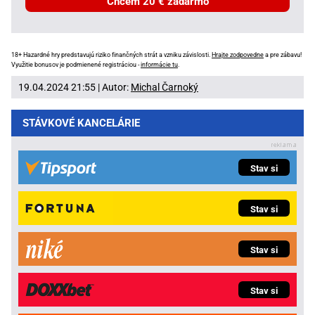
Chcem 20 € zadarmo
18+ Hazardné hry predstavujú riziko finančných strát a vzniku závislosti.
Hrajte zodpovedne
a pre zábavu!
Využitie bonusov je podmienené registráciou -
informácie tu
.
19.04.2024 21:55 | Autor:
Michal Čarnoký
STÁVKOVÉ KANCELÁRIE
Stav si
Stav si
Stav si
Stav si