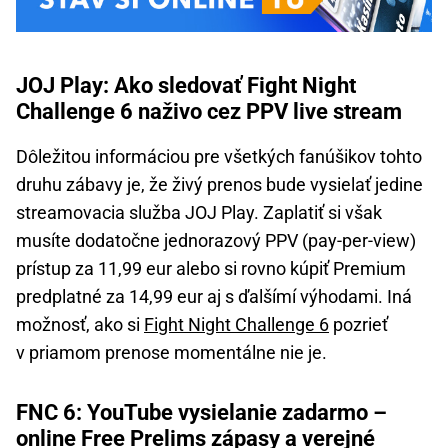
JOJ Play: Ako sledovať Fight Night
Challenge 6 naživo cez PPV live stream
Dôležitou informáciou pre všetkých fanúšikov tohto
druhu zábavy je, že živý prenos bude vysielať jedine
streamovacia služba JOJ Play. Zaplatiť si však
musíte dodatočne jednorazový PPV (pay-per-view)
prístup za 11,99 eur alebo si rovno kúpiť Premium
predplatné za 14,99 eur aj s ďalšímí výhodami. Iná
možnosť, ako si
Fight Night Challenge 6
pozrieť
v priamom prenose momentálne nie je.
FNC 6: YouTube vysielanie zadarmo –
online Free Prelims zápasy a verejné