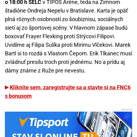
o 18:00 h SELČ
v TIPOS Aréne, teda na Zimnom
štadióne Ondreja Nepelu v Bratislave. Karta je opäť
plná rôznych osobností zo šoubiznisu, sociálnych
sietí aj zo športovej scény. V hlavnom zápase budú
boxovať Frayer Flexking proti Strýcovi Filipovi.
Uvidíme aj Filipa Sulíka proti Mirimu Vlčekovi. Marek
Bartl si to rozdá s Vlastom Čepom. Erik Tlkanec musí
zvládnuť presilu troch proti jednému. No a prídu aj
dámy známe z Ruže pre nevestu.
Kliknite sem, zaregistrujte sa a stavte si na FNC6
s bonusom