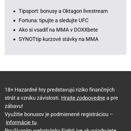
Tipsport: bonusy a Oktagon livestream
Fortuna: tipujte a sledujte UFC
Ako si vsadiť na MMA v DOXXbete
SYNOTtip kurzové stávky na MMA
18+ Hazardné hry predstavujú riziko finančných
strát a vzniku závislosti.
Hrajte zodpovedne
a pre
zábavu!
Využitie bonusov je podmienené registráciou –
informácie tu
.
Používaním webstránky FightLive.sk vyjadrujete