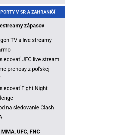
PORTY V SR A ZAHRANIČÍ
estreamy zápasov
gon TV a live streamy
armo
sledovať UFC live stream
me prenosy z poľskej
W
sledovať Fight Night
lenge
d na sledovanie Clash
A
 MMA, UFC, FNC