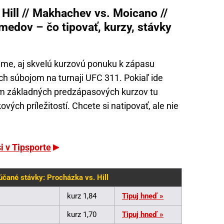
Hill // Makhachev vs. Moicano //
medov – čo tipovať, kurzy, stávky
jme, aj skvelú kurzovú ponuku k zápasu
ších súbojom na turnaji UFC 311. Pokiaľ ide
em základných predzápasových kurzov tu
vých príležitostí. Chcete si natipovať, ale nie
i v Tipsporte
účané stávky: Procházka vs. Hill
kurz 1,84
Tipuj hneď »
kurz 1,70
Tipuj hneď »