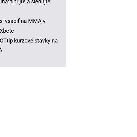
una: tipujte a sledujte
si vsadiť na MMA v
Xbete
Ttip kurzové stávky na
A