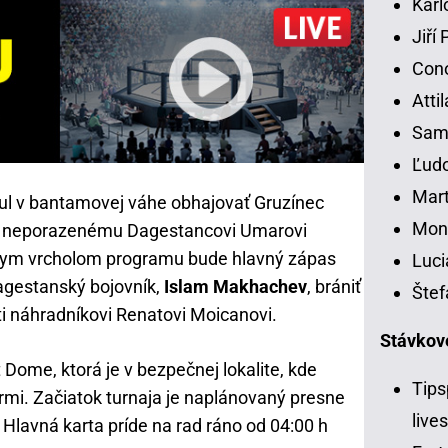
Karl
Jiří
Con
Atti
Samu
Ľudo
Mart
ul v bantamovej váhe obhajovať Gruzínec
Moni
z neporazenému Dagestancovi Umarovi
ym vrcholom programu bude hlavný zápas
Luci
dagestanský bojovník,
Islam Makhachev
, brániť
Štef
 náhradníkovi Renatovi Moicanovi.
Stávkov
 Dome, ktorá je v bezpečnej lokalite, kde
Tips
rmi. Začiatok turnaja je naplánovaný presne
live
Hlavná karta príde na rad ráno od 04:00 h