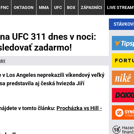
FNC
OKTAGON
MMA
UFC
BOX
ZÁPASNÍCI
LIVE STREAM
STÁVKOV
 na UFC 311 dnes v noci:
 sledovať zadarmo!
oký
e v Los Angeles neprekazili víkendový veľký
a predstavila aj česká hviezda Jiří
nájdete v tomto článku:
Procházka vs Hill -
Hazard
finanč