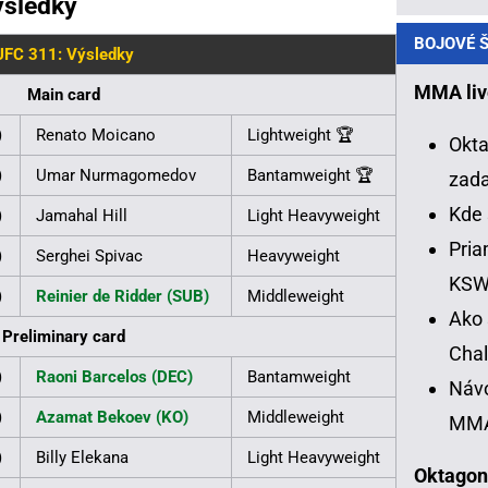
ýsledky
BOJOVÉ Š
UFC 311: Výsledky
MMA liv
Main card
)
Renato Moicano
Lightweight 🏆
Okta
)
Umar Nurmagomedov
Bantamweight 🏆
zad
Kde 
)
Jamahal Hill
Light Heavyweight
Pria
)
Serghei Spivac
Heavyweight
KS
)
Reinier de Ridder (SUB)
Middleweight
Ako 
Preliminary card
Chal
)
Raoni Barcelos (DEC)
Bantamweight
Návo
)
Azamat Bekoev (KO)
Middleweight
MM
)
Billy Elekana
Light Heavyweight
Oktagon