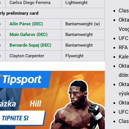
)
Carlos Diego Ferreira
Lightweight
Clas
rly preliminary card
Okta
)
Ailín Pérez (DEC)
Bantamweight (w)
Vos
)
Muin Gafurov (DEC)
Bantamweight
UFC 
)
Bernardo Sopaj (DEC)
Bantamweight
RFA 
)
Clayton Carpenter
Flyweight
Kal
Okt
dôle
Okta
výsl
Okta
UFC:
Cla