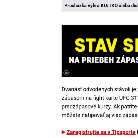
Procházka vyhrá KO/TKO alebo dis
Dvanásť odvodených stávok je 
zápasom na fight karte UFC 311
predzápasové kurzy. Ak patrít
môžete natipovať aj viac zápas
Zaregistrujte sa v Tipsporte
t