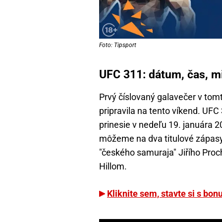
Foto: Tipsport
UFC 311: dátum, čas, mi
Prvý číslovaný galavečer v tom
pripravila na tento víkend. UF
prinesie v nedeľu 19. januára 2
môžeme na dva titulové zápasy
"českého samuraja" Jiřího Proc
Hillom.
Kliknite sem, stavte si s bo