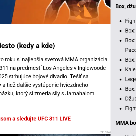
Box, džu
Figh
Box:
Box:
esto (kedy a kde)
Pac
to roku si najlepšia svetová MMA organizácia
Box:
C 311 na predmestí Los Angeles v Inglewoode
Kale
025 strhujúce bojové divadlo. Tešiť sa
Leg
 a tiež ďalšie vystúpenie hviezdneho
Box:
házku, ktorý si zmeria sily s Jamahalom
Džud
Figh
nusom a sledujte UFC 311 LIVE
MMA bojo