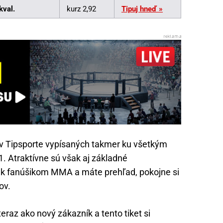
kval.
kurz 2,92
Tipuj hneď »
v Tipsporte vypísaných takmer ku všetkým
. Atraktívne sú však aj základné
e k fanúšikom MMA a máte prehľad, pokojne si
ov.
eraz ako nový zákazník a tento tiket si