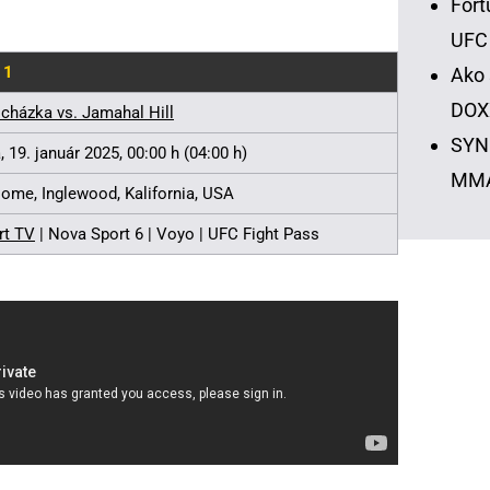
Fort
UFC
11
Ako 
DOX
ocházka vs. Jamahal Hill
SYNO
 19. január 2025, 00:00 h (04:00 h)
MM
Dome, Inglewood, Kalifornia, USA
rt TV
| Nova Sport 6 | Voyo | UFC Fight Pass