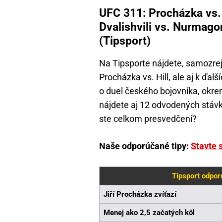
UFC 311: Procházka vs. 
Dvalishvili vs. Nurmago
(Tipsport)
Na Tipsporte nájdete, samozre
Procházka vs. Hill, ale aj k ďal
o duel českého bojovníka, okr
nájdete aj 12 odvodených stávko
ste celkom presvedčení?
Naše odporúčané tipy:
Stavte s
Tipsport odpor
Jiří Procházka zvíťazí
Menej ako 2,5 začatých kôl