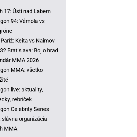
h 17: Ústí nad Labem
gon 94: Vémola vs
gröne
Paríž: Keita vs Naimov
32 Bratislava: Boj o hrad
endár MMA 2026
agon MMA: všetko
žité
gon live: aktuality,
edky, rebríček
gon Celebrity Series
 slávna organizácia
sh MMA