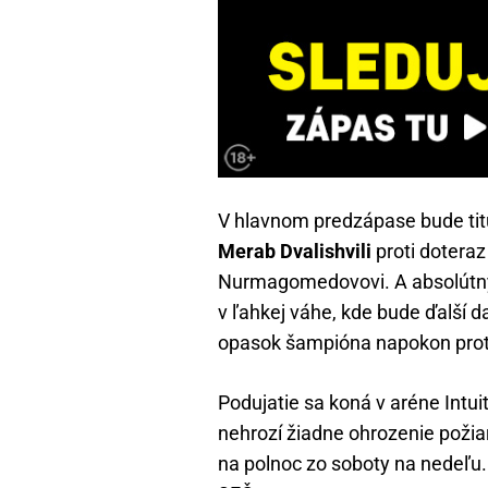
V hlavnom predzápase bude tit
Merab Dvalishvili
proti dotera
Nurmagomedovovi. A absolútn
v ľahkej váhe, kde bude ďalší 
opasok šampióna napokon proti
Podujatie sa koná v aréne Intuit
nehrozí žiadne ohrozenie požia
na polnoc zo soboty na nedeľu. 