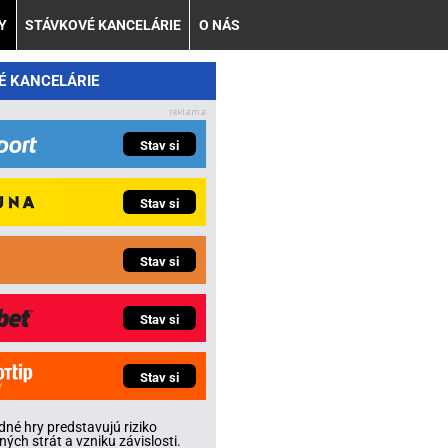
Y
STÁVKOVÉ KANCELÁRIE
O NÁS
É KANCELÁRIE
Stav si
Stav si
Stav si
Stav si
Stav si
né hry predstavujú riziko
ných strát a vzniku závislosti.