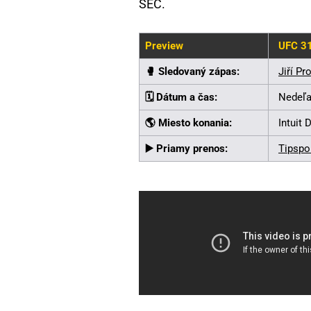
SEČ.
Preview
UFC 3
🥊️ Sledovaný zápas:
Jiří Pr
🗓️ Dátum a čas:
Nedeľa,
🌎 Miesto konania:
Intuit 
▶️ Priamy prenos:
Tipspo