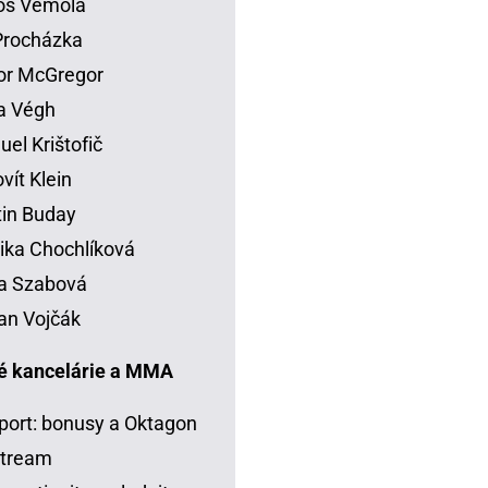
os Vémola
 Procházka
or McGregor
la Végh
el Krištofič
vít Klein
in Buday
ka Chochlíková
a Szabová
an Vojčák
é kancelárie a MMA
port: bonusy a Oktagon
stream