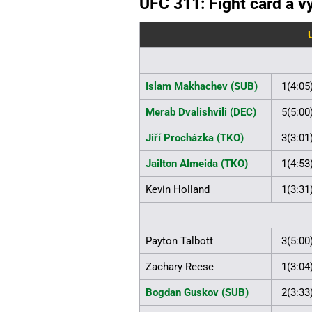
UFC 311: Fight card a v
Islam Makhachev (SUB)
1(4:05
Merab Dvalishvili (DEC)
5(5:00
Jiří Procházka (TKO)
3(3:01
Jailton Almeida (TKO)
1(4:53
Kevin Holland
1(3:31
Payton Talbott
3(5:00
Zachary Reese
1(3:04
Bogdan Guskov (SUB)
2(3:33