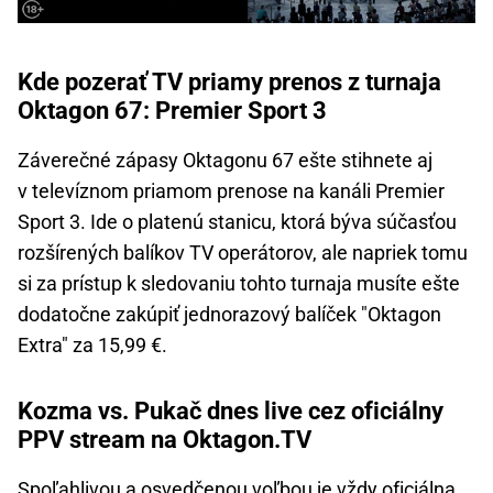
Kde pozerať TV priamy prenos z turnaja
Oktagon 67: Premier Sport 3
Záverečné zápasy Oktagonu 67 ešte stihnete aj
v televíznom priamom prenose na kanáli Premier
Sport 3. Ide o platenú stanicu, ktorá býva súčasťou
rozšírených balíkov TV operátorov, ale napriek tomu
si za prístup k sledovaniu tohto turnaja musíte ešte
dodatočne zakúpiť jednorazový balíček "Oktagon
Extra" za 15,99 €.
Kozma vs. Pukač dnes live cez oficiálny
PPV stream na Oktagon.TV
Spoľahlivou a osvedčenou voľbou je vždy oficiálna