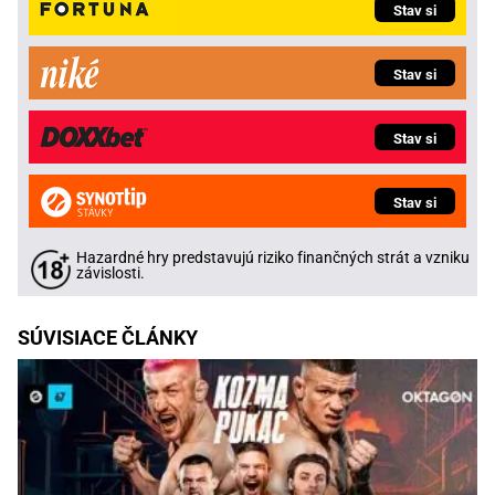
Stav si
Stav si
Stav si
Stav si
Hazardné hry predstavujú riziko finančných strát a vzniku
závislosti.
SÚVISIACE ČLÁNKY