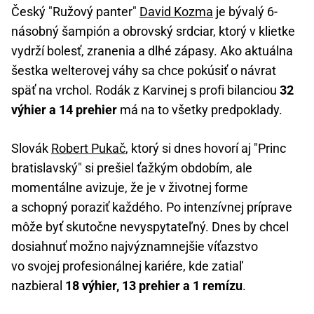
Český "Ružový panter"
David Kozma
je bývalý 6-
násobný šampión a obrovský srdciar, ktorý v klietke
vydrží bolesť, zranenia a dlhé zápasy. Ako aktuálna
šestka welterovej váhy sa chce pokúsiť o návrat
späť na vrchol. Rodák z Karvinej s profi bilanciou
32
výhier a 14 prehier
má na to všetky predpoklady.
Slovák
Robert Pukač
, ktorý si dnes hovorí aj "Princ
bratislavský" si prešiel ťažkým obdobím, ale
momentálne avizuje, že je v životnej forme
a schopný poraziť každého. Po intenzívnej príprave
môže byť skutočne nevyspytateľný. Dnes by chcel
dosiahnuť možno najvýznamnejšie víťazstvo
vo svojej profesionálnej kariére, kde zatiaľ
nazbieral
18 výhier, 13 prehier a 1 remízu
.