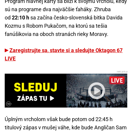
Program hlavnej karty sa blíži k svojmu vrcholu, kedy
sú na programe dva najväčšie ťaháky. Zhruba
od
22:10 h
sa začína česko-slovenská bitka Davida
Kozmu s Robom Pukačom, na ktorú sa tešia
fanúšikovia na oboch stranách rieky Moravy.
Zaregistrujte sa, stavte si a sledujte Oktagon 67
LIVE
Úplným vrcholom však bude potom od 22:45 h
titulový zápas v mušej váhe, kde bude Angličan Sam