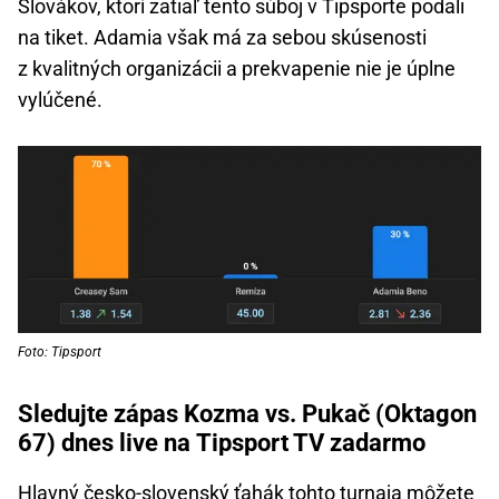
Slovákov, ktorí zatiaľ tento súboj v Tipsporte podali
na tiket. Adamia však má za sebou skúsenosti
z kvalitných organizácii a prekvapenie nie je úplne
vylúčené.
Foto: Tipsport
Sledujte zápas Kozma vs. Pukač (Oktagon
67) dnes live na Tipsport TV zadarmo
Hlavný česko-slovenský ťahák tohto turnaja môžete