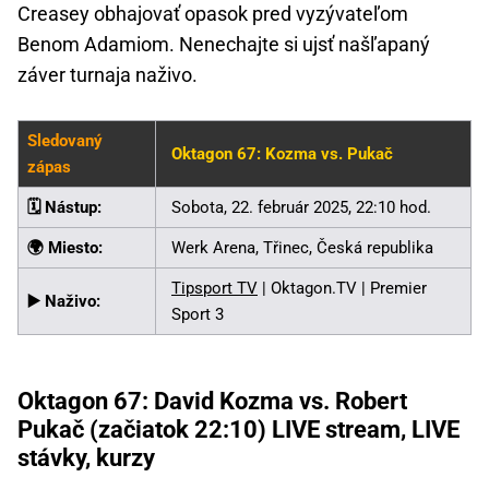
Creasey obhajovať opasok pred vyzývateľom
Benom Adamiom. Nenechajte si ujsť našľapaný
záver turnaja naživo.
Sledovaný
Oktagon 67: Kozma vs. Pukač
zápas
🗓️ Nástup:
Sobota, 22. február 2025, 22:10 hod.
🌍 Miesto:
Werk Arena, Třinec, Česká republika
Tipsport TV
| Oktagon.TV | Premier
▶️ Naživo:
Sport 3
Oktagon 67: David Kozma vs. Robert
Pukač (začiatok 22:10) LIVE stream, LIVE
stávky, kurzy