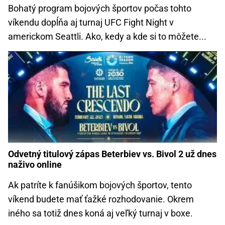
Bohatý program bojových športov počas tohto
víkendu dopĺňa aj turnaj UFC Fight Night v
americkom Seattli. Ako, kedy a kde si to môžete...
Odvetný titulový zápas Beterbiev vs. Bivol 2 už dnes
naživo online
Ak patríte k fanúšikom bojových športov, tento
víkend budete mať ťažké rozhodovanie. Okrem
iného sa totiž dnes koná aj veľký turnaj v boxe.