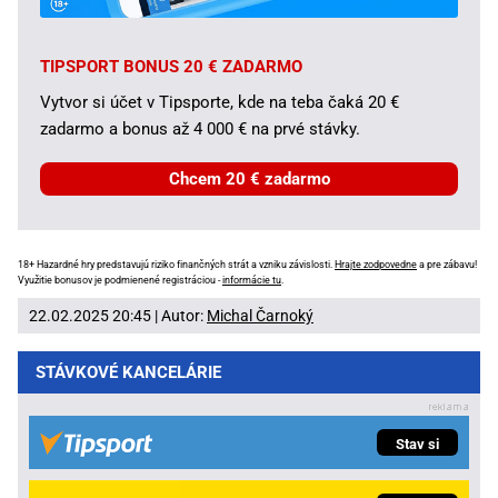
TIPSPORT BONUS 20 € ZADARMO
Vytvor si účet v Tipsporte, kde na teba čaká 20 €
zadarmo a bonus až 4 000 € na prvé stávky.
Chcem 20 € zadarmo
18+ Hazardné hry predstavujú riziko finančných strát a vzniku závislosti.
Hrajte zodpovedne
a pre zábavu!
Využitie bonusov je podmienené registráciou -
informácie tu
.
22.02.2025 20:45 | Autor:
Michal Čarnoký
STÁVKOVÉ KANCELÁRIE
Stav si