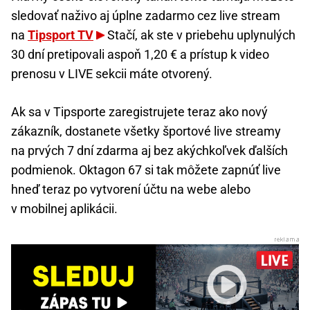
sledovať naživo aj úplne zadarmo cez live stream
na
Tipsport TV
Stačí, ak ste v priebehu uplynulých
30 dní pretipovali aspoň 1,20 € a prístup k video
prenosu v LIVE sekcii máte otvorený.
Ak sa v Tipsporte zaregistrujete teraz ako nový
zákazník, dostanete všetky športové live streamy
na prvých 7 dní zdarma aj bez akýchkoľvek ďalších
podmienok. Oktagon 67 si tak môžete zapnúť live
hneď teraz po vytvorení účtu na webe alebo
v mobilnej aplikácii.