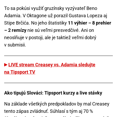
To sa pokúsi využiť gruzínsky vyzývateľ Beno
Adamia. V Oktagone už porazil Gustava Lopeza aj
Stipe Brčića. No jeho štatistiky
11 výhier – 8 prehier
– 2 remízy
nie sú veľmi presvedčivé. Ani on
neoslňuje v postoji, ale je taktiež veľmi dobrý
v submisii.
LIVE stream Creasey vs. Adamia sledujte
na Tipsport TV
Ako tipujú Slováci: Tipsport kurzy a live stávky
Na základe všetkých predpokladov by mal Creasey
tento zápas zvládnuť. Súhlasí s tým aj 70 %