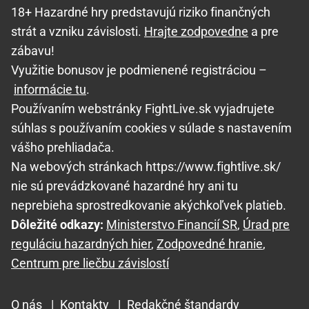
18+ Hazardné hry predstavujú riziko finančných
strát a vzniku závislosti.
Hrajte zodpovedne
a pre
zábavu!
Využitie bonusov je podmienené registráciou –
informácie tu
.
Používaním webstránky FightLive.sk vyjadrujete
súhlas s používaním cookies v súlade s nastavením
vášho prehliadača.
Na webových stránkach https://www.fightlive.sk/
nie sú prevádzkované hazardné hry ani tu
neprebieha sprostredkovanie akýchkoľvek platieb.
Dôležité odkazy:
Ministerstvo Financií SR
,
Úrad pre
reguláciu hazardných hier
,
Zodpovedné hranie
,
Centrum pre liečbu závislostí
O nás
|
Kontakty
|
Redakčné štandardy