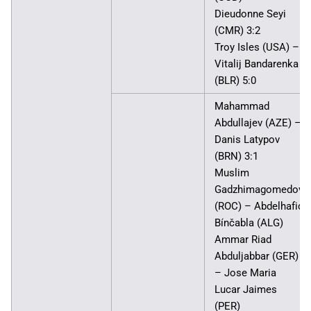
Dieudonne Seyi
(CMR) 3:2
Troy Isles (USA) –
Vitalij Bandarenka
(BLR) 5:0
Mahammad
Abdullajev (AZE) –
Danis Latypov
(BRN) 3:1
Muslim
Gadzhimagomedov
(ROC) – Abdelhafid
Bínčabla (ALG)
Ammar Riad
Abduljabbar (GER)
– Jose Maria
Lucar Jaimes
(PER)