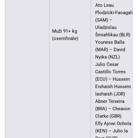
Ato Leau
Plodzicki-Faoagali
(SAM) –
Uladzislau
Muži 91+ kg
Šmiahlikau (BLR)
(osemfinále)
Youness Balla
(MAR) – David
Nyika (NZL)
Julio Cesar
Castillo Torres
(ECU) – Hussein
Eishaish Hussein
Iashaish (JOR)
Abner Teixeira
(BRA) – Cheavon
Clarke (GBR)
Elly Ajowi Ochola
(KEN) – Julio la