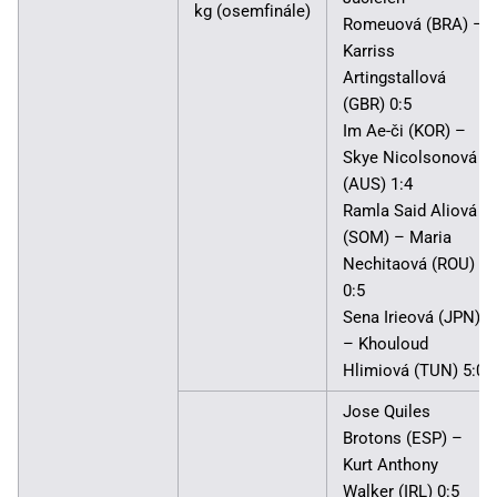
kg (osemfinále)
Romeuová (BRA) –
Karriss
Artingstallová
(GBR) 0:5
Im Ae-či (KOR) –
Skye Nicolsonová
(AUS) 1:4
Ramla Said Aliová
(SOM) – Maria
Nechitaová (ROU)
0:5
Sena Irieová (JPN)
– Khouloud
Hlimiová (TUN) 5:0
Jose Quiles
Brotons (ESP) –
Kurt Anthony
Walker (IRL) 0:5