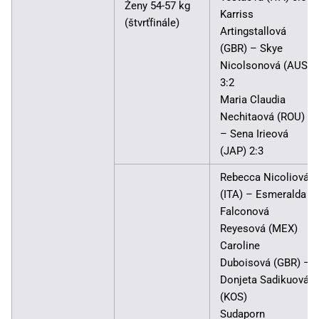
Ženy 54-57 kg
Karriss
(štvrťfinále)
Artingstallová
(GBR) – Skye
Nicolsonová (AUS)
3:2
Maria Claudia
Nechitaová (ROU)
– Sena Irieová
(JAP) 2:3
Rebecca Nicoliová
(ITA) – Esmeralda
Falconová
Reyesová (MEX)
Caroline
Duboisová (GBR) –
Donjeta Sadikuová
(KOS)
Sudaporn