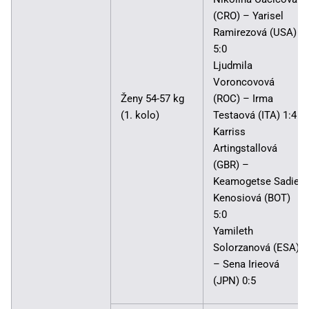
(CRO) – Yarisel
Ramirezová (USA)
5:0
Ljudmila
Voroncovová
Ženy 54-57 kg
(ROC) – Irma
(1. kolo)
Testaová (ITA) 1:4
Karriss
Artingstallová
(GBR) –
Keamogetse Sadie
Kenosiová (BOT)
5:0
Yamileth
Solorzanová (ESA)
– Sena Irieová
(JPN) 0:5