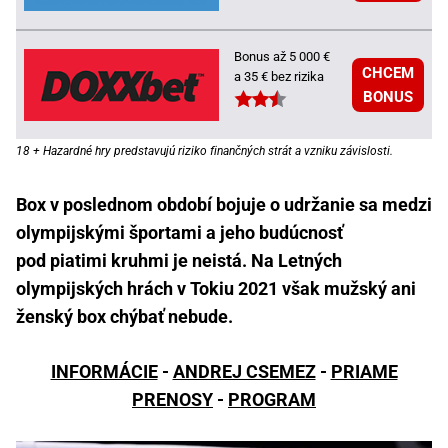
Bonus až 5 000 €
CHCEM
a 35 € bez rizika
BONUS
18 + Hazardné hry predstavujú riziko finančných strát a vzniku závislosti.
Box v poslednom období bojuje o udržanie sa medzi
olympijskými športami a jeho budúcnosť
pod piatimi kruhmi je neistá. Na Letných
olympijských hrách v Tokiu 2021 však mužský ani
ženský box chýbať nebude.
INFORMÁCIE
-
ANDREJ CSEMEZ
-
PRIAME
PRENOSY
-
PROGRAM