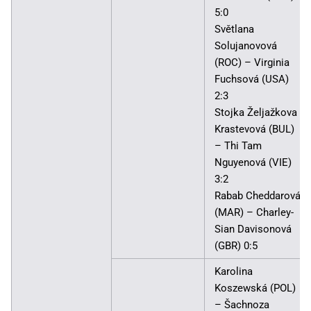
5:0
Světlana
Solujanovová
(ROC) – Virginia
Fuchsová (USA)
2:3
Stojka Željažkova
Krastevová (BUL)
– Thi Tam
Nguyenová (VIE)
3:2
Rabab Cheddarová
(MAR) – Charley-
Sian Davisonová
(GBR) 0:5
Karolina
Koszewská (POL)
– Šachnoza