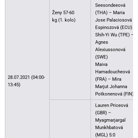
Seesondeeová
Ženy 57-60
(THA) – Maria
kg (1. kolo)
Jose Palaciosová
Espinozová (ECU)
Shih-Yi Wu (TPE) –
Agnes
Alexiussonová
(SWE)
Maiva
Hamadoucheová
28.07.2021 (04:00-
(FRA) – Mira
13:45)
Marjut Johanna
Potkonenová (FIN)
Lauren Priceová
(GBR) –
Myagmarjargal
Munkhbatová
(MGL) 5:0