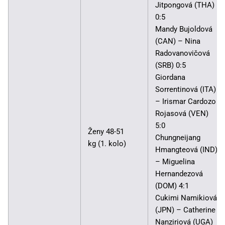
Jitpongová (THA)
0:5
Mandy Bujoldová
(CAN) – Nina
Radovanovičová
(SRB) 0:5
Giordana
Sorrentinová (ITA)
– Irismar Cardozo
Rojasová (VEN)
5:0
Ženy 48-51
Chungneijang
kg (1. kolo)
Hmangteová (IND)
– Miguelina
Hernandezová
(DOM) 4:1
Cukimi Namikiová
(JPN) – Catherine
Nanziriová (UGA)