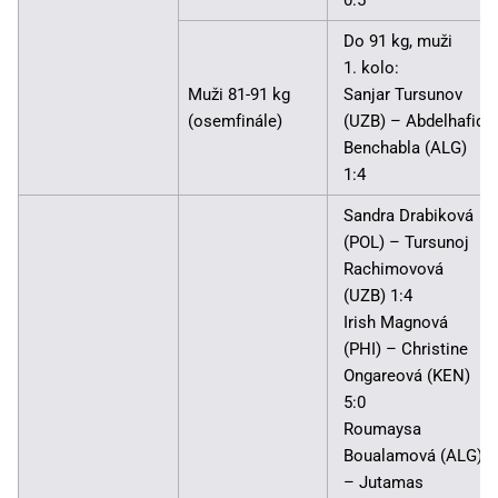
Do 91 kg, muži
1. kolo:
Muži 81-91 kg
Sanjar Tursunov
(osemfinále)
(UZB) – Abdelhafid
Benchabla (ALG)
1:4
Sandra Drabiková
(POL) – Tursunoj
Rachimovová
(UZB) 1:4
Irish Magnová
(PHI) – Christine
Ongareová (KEN)
5:0
Roumaysa
Boualamová (ALG)
– Jutamas