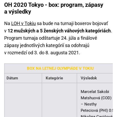
OH 2020 Tokyo - box: program, zápasy
a výsledky
Na
LOH v Tokiu
sa bude na turnaji boxerov bojovať
v
12 mužských a 5 ženských váhových kategóriách
.
Program turnaja odštartuje 24. júla a finálové
zápasy jednotlivých kategórií sa odohrajú
v rozmedzí od 3. do 8. augusta 2021.
BOX NA LETNEJ OLYMPIÁDE V TOKIU
Dátum
Kategórie
Výsledok
Marcelat Sakobi
Matshuová (COD)
– Nesthy
Peteciová (PHI) 0:5
Nikolina Cacičová