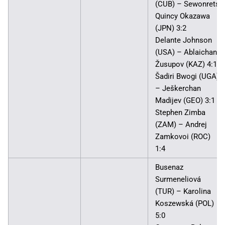
(CUB) – Sewonrets
Quincy Okazawa
(JPN) 3:2
Delante Johnson
(USA) – Ablaichan
Žusupov (KAZ) 4:1
Šadiri Bwogi (UGA)
– Ješkerchan
Madijev (GEO) 3:1
Stephen Zimba
(ZAM) – Andrej
Zamkovoi (ROC)
1:4
Busenaz
Surmeneliová
(TUR) – Karolina
Koszewská (POL)
5:0