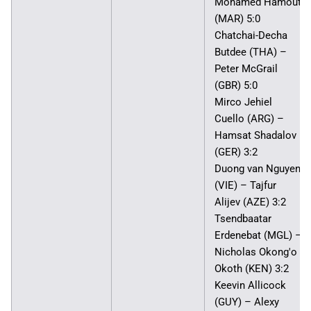
Mohamed Hamout
(MAR) 5:0
Chatchai-Decha
Butdee (THA) –
Peter McGrail
(GBR) 5:0
Mirco Jehiel
Cuello (ARG) –
Hamsat Shadalov
(GER) 3:2
Duong van Nguyen
(VIE) – Tajfur
Alijev (AZE) 3:2
Tsendbaatar
Erdenebat (MGL) –
Nicholas Okong'o
Okoth (KEN) 3:2
Keevin Allicock
(GUY) – Alexy