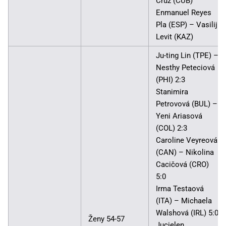
Cruz (CUB)
Enmanuel Reyes
Pla (ESP) – Vasilij
Levit (KAZ)
Ju-ting Lin (TPE) –
Nesthy Peteciová
(PHI) 2:3
Stanimira
Petrovová (BUL) –
Yeni Ariasová
(COL) 2:3
Caroline Veyreová
(CAN) – Nikolina
Cacičová (CRO)
5:0
Irma Testaová
(ITA) – Michaela
Walshová (IRL) 5:0
Ženy 54-57
Jucielen