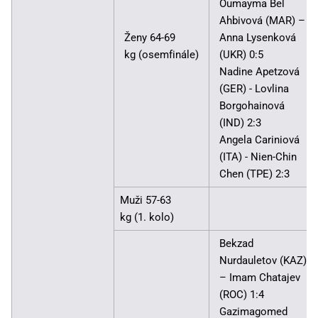
Oumayma Bel
Ahbivová (MAR) –
Ženy 64-69
Anna Lysenková
kg (osemfinále)
(UKR) 0:5
Nadine Apetzová
(GER) - Lovlina
Borgohainová
(IND) 2:3
Angela Cariniová
(ITA) - Nien-Chin
Chen (TPE) 2:3
Muži 57-63
kg (1. kolo)
Bekzad
Nurdauletov (KAZ)
– Imam Chatajev
(ROC) 1:4
Gazimagomed