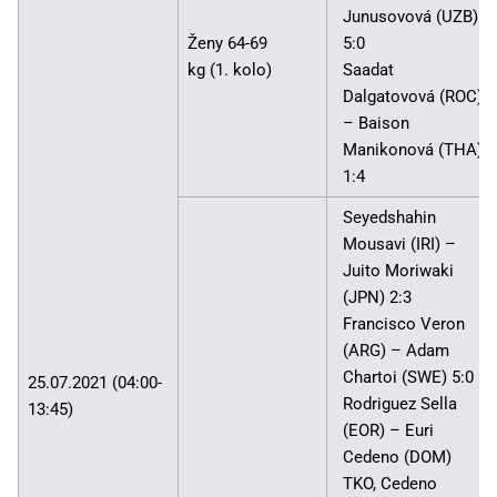
Junusovová (UZB)
Ženy 64-69
5:0
kg (1. kolo)
Saadat
Dalgatovová (ROC)
– Baison
Manikonová (THA)
1:4
Seyedshahin
Mousavi (IRI) –
Juito Moriwaki
(JPN) 2:3
Francisco Veron
(ARG) – Adam
Chartoi (SWE) 5:0
25.07.2021 (04:00-
Rodriguez Sella
13:45)
(EOR) – Euri
Cedeno (DOM)
TKO, Cedeno