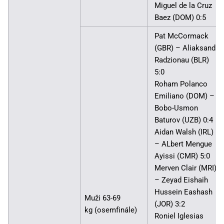
Miguel de la Cruz
Baez (DOM) 0:5
Pat McCormack
(GBR) – Aliaksandr
Radzionau (BLR)
5:0
Roham Polanco
Emiliano (DOM) –
Bobo-Usmon
Baturov (UZB) 0:4
Aidan Walsh (IRL)
– ALbert Mengue
Ayissi (CMR) 5:0
Merven Clair (MRI)
– Zeyad Eishaih
Hussein Eashash
Muži 63-69
(JOR) 3:2
kg (osemfinále)
Roniel Iglesias