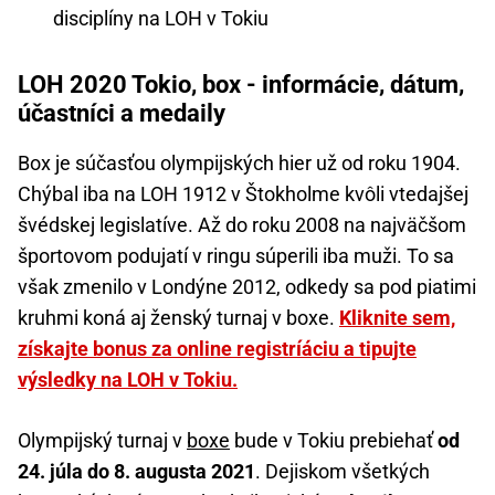
disciplíny na LOH v Tokiu
LOH 2020 Tokio, box - informácie, dátum,
účastníci a medaily
Box je súčasťou olympijských hier už od roku 1904.
Chýbal iba na LOH 1912 v Štokholme kvôli vtedajšej
švédskej legislatíve. Až do roku 2008 na najväčšom
športovom podujatí v ringu súperili iba muži. To sa
však zmenilo v Londýne 2012, odkedy sa pod piatimi
kruhmi koná aj ženský turnaj v boxe.
Kliknite sem,
získajte bonus za online registríáciu a tipujte
výsledky na LOH v Tokiu.
Olympijský turnaj v
boxe
bude v Tokiu prebiehať
od
24. júla do 8. augusta 2021
. Dejiskom všetkých