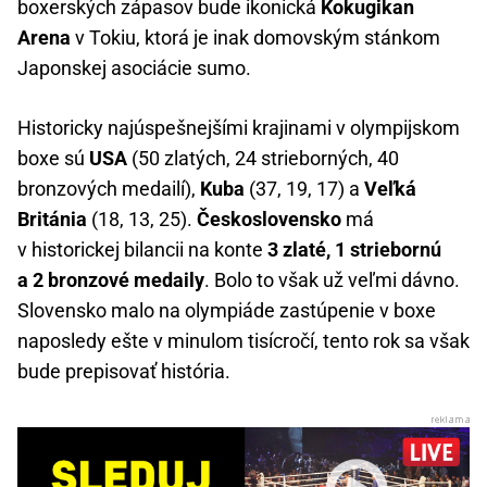
boxerských zápasov bude ikonická
Kokugikan
Arena
v Tokiu, ktorá je inak domovským stánkom
Japonskej asociácie sumo.
Historicky najúspešnejšími krajinami v olympijskom
boxe sú
USA
(50 zlatých, 24 strieborných, 40
bronzových medailí),
Kuba
(37, 19, 17) a
Veľká
Británia
(18, 13, 25).
Československo
má
v historickej bilancii na konte
3 zlaté, 1 striebornú
a 2 bronzové medaily
. Bolo to však už veľmi dávno.
Slovensko malo na olympiáde zastúpenie v boxe
naposledy ešte v minulom tisícročí, tento rok sa však
bude prepisovať história.