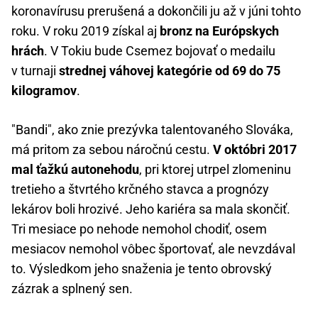
koronavírusu prerušená a dokončili ju až v júni tohto
roku. V roku 2019 získal aj
bronz na Európskych
hrách
. V Tokiu bude Csemez bojovať o medailu
v turnaji
strednej váhovej kategórie od 69 do 75
kilogramov
.
"Bandi", ako znie prezývka talentovaného Slováka,
má pritom za sebou náročnú cestu.
V októbri 2017
mal ťažkú autonehodu
, pri ktorej utrpel zlomeninu
tretieho a štvrtého krčného stavca a prognózy
lekárov boli hrozivé. Jeho kariéra sa mala skončiť.
Tri mesiace po nehode nemohol chodiť, osem
mesiacov nemohol vôbec športovať, ale nevzdával
to. Výsledkom jeho snaženia je tento obrovský
zázrak a splnený sen.