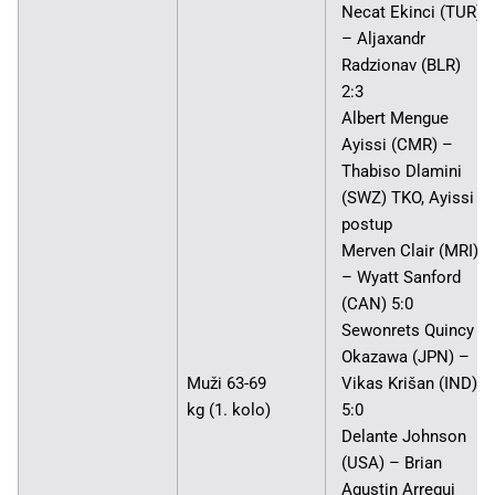
Necat Ekinci (TUR)
– Aljaxandr
Radzionav (BLR)
2:3
Albert Mengue
Ayissi (CMR) –
Thabiso Dlamini
(SWZ) TKO, Ayissi
postup
Merven Clair (MRI)
– Wyatt Sanford
(CAN) 5:0
Sewonrets Quincy
Okazawa (JPN) –
Muži 63-69
Vikas Krišan (IND)
kg (1. kolo)
5:0
Delante Johnson
(USA) – Brian
Agustin Arregui