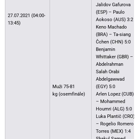
Jalidov Gafurova
(ESP) – Paulo
27.07.2021 (04:00-
Aokoso (AUS) 3:2
13:45)
Keno Machado
(BRA) – Ta-siang
Čchen (CHN) 5:0
Benjamin
Whittaker (GBR) –
Abdelrahman
Salah Orabi
Abdelgawwad
Muži 75-81
(EGY) 5:0
kg (osemfinále)
Arlen Lopez (CUB)
– Mohammed
Houmri (ALG) 5:0
Luka Plantič (CRO)
– Rogelio Romero
Torres (MEX) 1:4
Shakul Samed