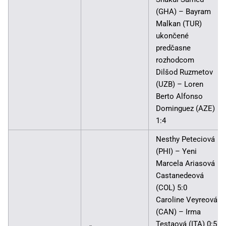
(GHA) – Bayram
Malkan (TUR)
ukončené
predčasne
rozhodcom
Dilšod Ruzmetov
(UZB) – Loren
Berto Alfonso
Dominguez (AZE)
1:4
Nesthy Peteciová
(PHI) – Yeni
Marcela Ariasová
Castanedeová
(COL) 5:0
Caroline Veyreová
(CAN) – Irma
Testaová (ITA) 0:5