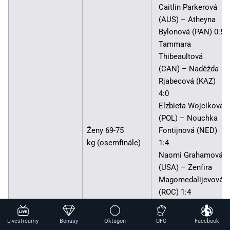
Caitlin Parkerová
(AUS) – Atheyna
Bylonová (PAN) 0:5
Tammara
Thibeaultová
(CAN) – Naděžda
Rjabecová (KAZ)
4:0
Elzbieta Wojciková
(POL) – Nouchka
Ženy 69-75
Fontijnová (NED)
kg (osemfinále)
1:4
Naomi Grahamová
(USA) – Zenfira
Magomedalijevová
(ROC) 1:4
Rady Adosinda
Gramaneová
Livestreamy
Bonusy
Oktagon
UFC
Facebook
(MOZ) – Erika