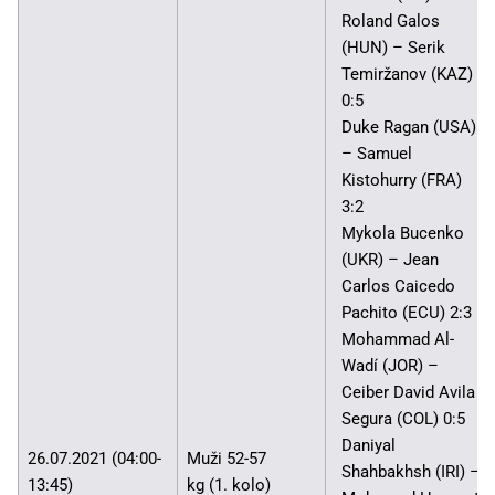
Roland Galos
(HUN) – Serik
Temiržanov (KAZ)
0:5
Duke Ragan (USA)
– Samuel
Kistohurry (FRA)
3:2
Mykola Bucenko
(UKR) – Jean
Carlos Caicedo
Pachito (ECU) 2:3
Mohammad Al-
Wadí (JOR) –
Ceiber David Avila
Segura (COL) 0:5
Daniyal
26.07.2021 (04:00-
Muži 52-57
Shahbakhsh (IRI) –
13:45)
kg (1. kolo)