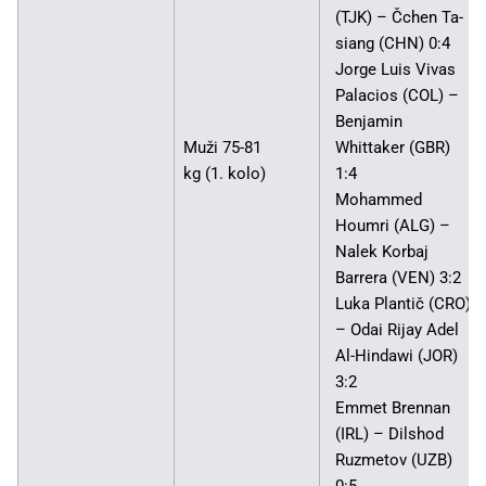
(TJK) – Čchen Ta-
siang (CHN) 0:4
Jorge Luis Vivas
Palacios (COL) –
Benjamin
Muži 75-81
Whittaker (GBR)
kg (1. kolo)
1:4
Mohammed
Houmri (ALG) –
Nalek Korbaj
Barrera (VEN) 3:2
Luka Plantič (CRO)
– Odai Rijay Adel
Al-Hindawi (JOR)
3:2
Emmet Brennan
(IRL) – Dilshod
Ruzmetov (UZB)
0:5