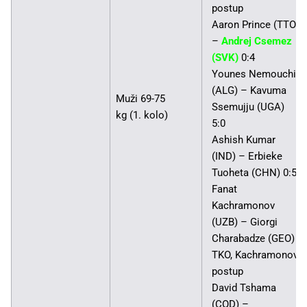
postup
Aaron Prince (TTO)
–
Andrej Csemez
(SVK)
0:4
Younes Nemouchi
(ALG) – Kavuma
Muži 69-75
Ssemujju (UGA)
kg (1. kolo)
5:0
Ashish Kumar
(IND) – Erbieke
Tuoheta (CHN) 0:5
Fanat
Kachramonov
(UZB) – Giorgi
Charabadze (GEO)
TKO, Kachramonov
postup
David Tshama
(COD) –