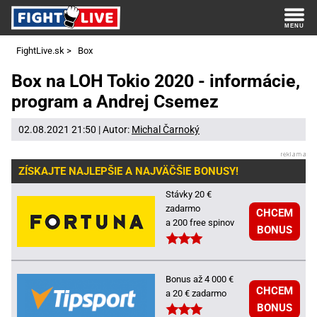
FightLive.sk
>
Box
Box na LOH Tokio 2020 - informácie,
program a Andrej Csemez
02.08.2021 21:50 | Autor:
Michal Čarnoký
ZÍSKAJTE NAJLEPŠIE A NAJVÄČŠIE BONUSY!
Stávky 20 €
zadarmo
CHCEM
a 200 free spinov
BONUS
Bonus až 4 000 €
CHCEM
a 20 € zadarmo
BONUS