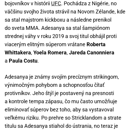
bojovníkov v histórii
UFC
. Pochádza z Nigérie, no
väčšinu svojho života strávil na Novom Zélande, kde
sa stal majstrom kickboxu a následne prenikol
do sveta MMA. Adesanya sa stal šampiónom
strednej váhy v roku 2019 a svoj titul obhájil proti
viacerým elitným súperom vrátane
Roberta
Whittakera
,
Yoela Romera
,
Jareda Canonniera
a
Paula Costu
.
Adesanya je známy svojím precíznym strikingom,
výnimočným pohybom a schopnosťou čítať
protivníkov. Jeho štýl je postavený na presnosti
a kontrole tempa zápasu, čo mu často umožňuje
eliminovať súperov bez toho, aby sa vystavoval
veľkému riziku. Po prehre so Stricklandom a strate
titulu sa Adesanya stiahol do ústrania, no teraz je