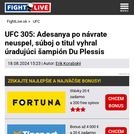
FightLive.sk
>
UFC
UFC 305: Adesanya po návrate
neuspel, súboj o titul vyhral
úradujúci šampión Du Plessis
18.08.2024 15:23 | Autor:
Erik Korabský
ZÍSKAJTE NAJLEPŠIE A NAJVÄČŠIE BONUSY!
Stávky 20 €
zadarmo
CHCEM
a 200 free spinov
BONUS
Bonus až 4 000 €
CHCEM
a 20 € zadarmo