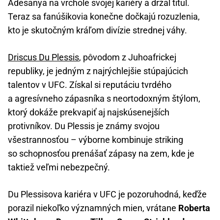
Adesanya na vrchole svojej kariéry a držal titul.
Teraz sa fanúšikovia konečne dočkajú rozuzlenia,
kto je skutočným kráľom divízie strednej váhy.
Driscus Du Plessis
, pôvodom z Juhoafrickej
republiky, je jedným z najrýchlejšie stúpajúcich
talentov v UFC. Získal si reputáciu tvrdého
a agresívneho zápasníka s neortodoxným štýlom,
ktorý dokáže prekvapiť aj najskúsenejších
protivníkov. Du Plessis je známy svojou
všestrannosťou – výborne kombinuje striking
so schopnosťou prenášať zápasy na zem, kde je
taktiež veľmi nebezpečný.
Du Plessisova kariéra v UFC je pozoruhodná, keďže
porazil niekoľko významných mien, vrátane
Roberta