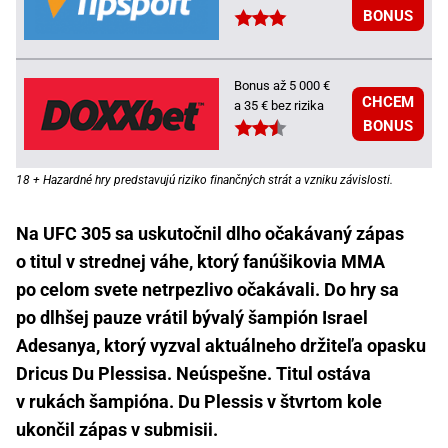
BONUS
Bonus až 5 000 €
CHCEM
a 35 € bez rizika
BONUS
18 + Hazardné hry predstavujú riziko finančných strát a vzniku závislosti.
Na UFC 305 sa uskutočnil dlho očakávaný zápas
o titul v strednej váhe, ktorý fanúšikovia MMA
po celom svete netrpezlivo očakávali. Do hry sa
po dlhšej pauze vrátil bývalý šampión Israel
Adesanya, ktorý vyzval aktuálneho držiteľa opasku
Dricus Du Plessisa. Neúspešne. Titul ostáva
v rukách šampióna. Du Plessis v štvrtom kole
ukončil zápas v submisii.