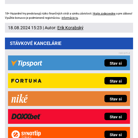
18+ Hazardné hry predstavujú riziko finančných strát a vzniku závislosti.
Hrajte zodpovedne
a pre zábavu!
Využitie bonusov je podmienené registráciou -
informácie tu
.
18.08.2024 15:23 | Autor:
Erik Korabský
STÁVKOVÉ KANCELÁRIE
Stav si
Stav si
Stav si
Stav si
Stav si