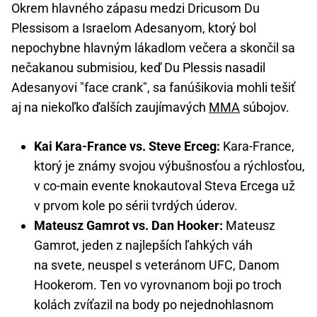
Okrem hlavného zápasu medzi Dricusom Du
Plessisom a Israelom Adesanyom, ktorý bol
nepochybne hlavným lákadlom večera a skončil sa
nečakanou submisiou, keď Du Plessis nasadil
Adesanyovi "face crank", sa fanúšikovia mohli tešiť
aj na niekoľko ďalších zaujímavých
MMA
súbojov.
Kai Kara-France vs. Steve Erceg:
Kara-France,
ktorý je známy svojou výbušnosťou a rýchlosťou,
v co-main evente knokautoval Steva Ercega už
v prvom kole po sérii tvrdých úderov.
Mateusz Gamrot vs. Dan Hooker:
Mateusz
Gamrot, jeden z najlepších ľahkých váh
na svete, neuspel s veteránom UFC, Danom
Hookerom. Ten vo vyrovnanom boji po troch
kolách zvíťazil na body po nejednohlasnom