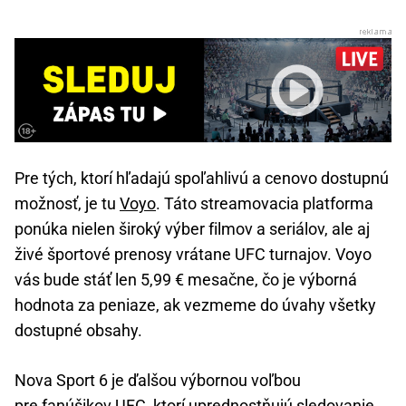
Pre tých, ktorí hľadajú spoľahlivú a cenovo dostupnú
možnosť, je tu
Voyo
. Táto streamovacia platforma
ponúka nielen široký výber filmov a seriálov, ale aj
živé športové prenosy vrátane UFC turnajov. Voyo
vás bude stáť len 5,99 € mesačne, čo je výborná
hodnota za peniaze, ak vezmeme do úvahy všetky
dostupné obsahy.
Nova Sport 6 je ďalšou výbornou voľbou
pre fanúšikov UFC, ktorí uprednostňujú sledovanie