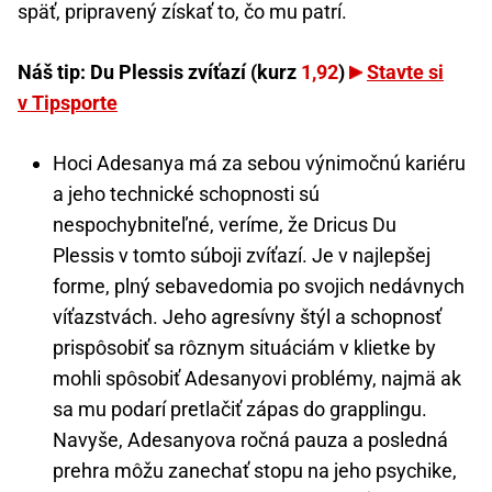
späť, pripravený získať to, čo mu patrí.
Náš tip: Du Plessis zvíťazí (kurz
1,92
)
Stavte si
v Tipsporte
Hoci Adesanya má za sebou výnimočnú kariéru
a jeho technické schopnosti sú
nespochybniteľné, veríme, že Dricus Du
Plessis v tomto súboji zvíťazí. Je v najlepšej
forme, plný sebavedomia po svojich nedávnych
víťazstvách. Jeho agresívny štýl a schopnosť
prispôsobiť sa rôznym situáciám v klietke by
mohli spôsobiť Adesanyovi problémy, najmä ak
sa mu podarí pretlačiť zápas do grapplingu.
Navyše, Adesanyova ročná pauza a posledná
prehra môžu zanechať stopu na jeho psychike,