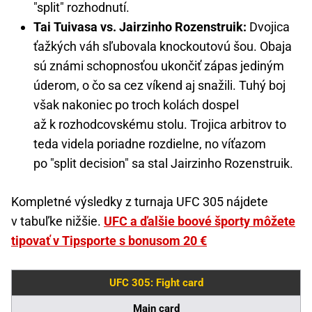
"split" rozhodnutí.
Tai Tuivasa vs. Jairzinho Rozenstruik:
Dvojica
ťažkých váh sľubovala knockoutovú šou. Obaja
sú známi schopnosťou ukončiť zápas jediným
úderom, o čo sa cez víkend aj snažili. Tuhý boj
však nakoniec po troch kolách dospel
až k rozhodcovskému stolu. Trojica arbitrov to
teda videla poriadne rozdielne, no víťazom
po "split decision" sa stal Jairzinho Rozenstruik.
Kompletné výsledky z turnaja UFC 305 nájdete
v tabuľke nižšie.
UFC a ďalšie boové športy môžete
tipovať v Tipsporte s bonusom 20 €
UFC 305: Fight card
Main card