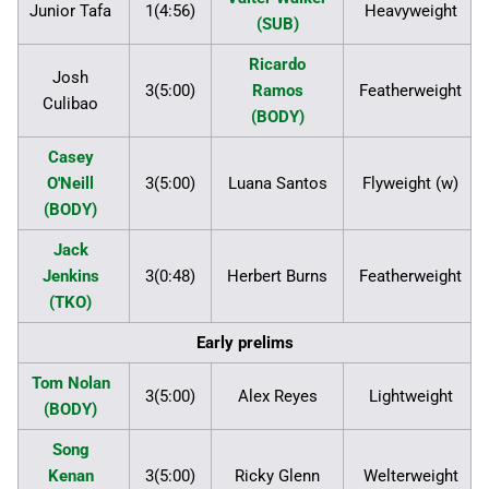
Junior Tafa
1(4:56)
Heavyweight
(SUB)
Ricardo
Josh
3(5:00)
Ramos
Featherweight
Culibao
(BODY)
Casey
O'Neill
3(5:00)
Luana Santos
Flyweight (w)
(BODY)
Jack
Jenkins
3(0:48)
Herbert Burns
Featherweight
(TKO)
Early prelims
Tom Nolan
3(5:00)
Alex Reyes
Lightweight
(BODY)
Song
Kenan
3(5:00)
Ricky Glenn
Welterweight