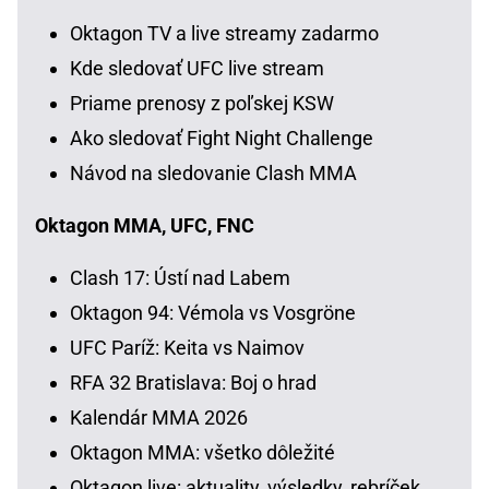
Oktagon TV a live streamy zadarmo
Kde sledovať UFC live stream
Priame prenosy z poľskej KSW
Ako sledovať Fight Night Challenge
Návod na sledovanie Clash MMA
Oktagon MMA, UFC, FNC
Clash 17: Ústí nad Labem
Oktagon 94: Vémola vs Vosgröne
UFC Paríž: Keita vs Naimov
RFA 32 Bratislava: Boj o hrad
Kalendár MMA 2026
Oktagon MMA: všetko dôležité
Oktagon live: aktuality, výsledky, rebríček