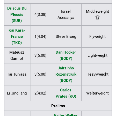
Driscus Du
Israel
Middleweight
Plessis
4(3:38)
Adesanya
🏆
(SUB)
Kai Kara-
France
1(4:04)
Steve Erceg
Flyweight
(TKO)
Mateusz
Dan Hooker
3(5:00)
Lightweight
Gamrot
(BODY)
Jairzinho
Tai Tuivasa
3(5:00)
Rozenstruik
Heavyweight
(BODY)
Carlos
Li Jingliang
2(4:02)
Welterweight
Prates (KO)
Prelims
Valter Walker