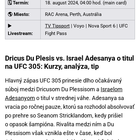
🗓️ Termín:
18. august 2024, 04:00 hod. (main card)
🌎 Miesto:
RAC Arena, Perth, Austrália
▶️
TV Tipsport
| Voyo | Nova Sport 6 | UFC
Livestream:
Fight Pass
Dricus Du Plesis vs. Israel Adesanya o titul
na UFC 305: Kurzy, analýza, tip
Hlavný zápas UFC 305 prinesie dlho očakávaný
súboj medzi Dricusom Du Plessisom a
Israelom
Adesanyom
o titul v strednej váhe. Adesanya sa
vracia po ročnej pauze, ktorú sa rozhodol absolvovať
po prehre so Seanom Stricklandom, kedy prišiel
o opasok šampióna. Rivalita medzi ním a Du
Plessisom však vznikla ešte v čase, keď bol