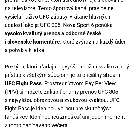
na televízore. Tento športový kanál pravidelne
vysiela naživo UFC zápasy, vrátane hlavných
udalostí ako je UFC 305. Nova Sport 6 ponúka
vysoko kvalitný prenos a odborné české
i slovenské komentáre
, ktoré zvýraznia každý úder
a pohyb v klietke.
Pre tých, ktorí hľadajú najvyššiu možnú kvalitu a plný
prístup k všetkým súbojom, je tu oficiálny stream
UFC Fight Pass
. Prostredníctvom Pay Per View
(PPV) si môžete zakúpiť priamy prenos UFC 305
s najvyššou obrazovou a zvukovou kvalitou. UFC
Fight Pass je ideálnou voľbou pre skutočných
fanúšikov, ktorí nechcú zmeškať ani jeden moment
z tohto napínavého večera.