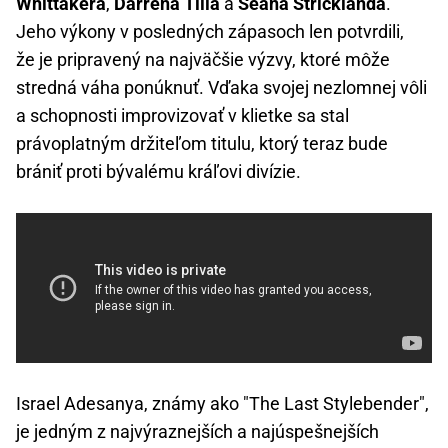
Whittakera
,
Darrena Tilla
a
Seana Stricklanda
.
Jeho výkony v posledných zápasoch len potvrdili,
že je pripravený na najväčšie výzvy, ktoré môže
stredná váha ponúknuť. Vďaka svojej nezlomnej vôli
a schopnosti improvizovať v klietke sa stal
právoplatným držiteľom titulu, ktorý teraz bude
brániť proti bývalému kráľovi divízie.
Israel Adesanya, známy ako "The Last Stylebender",
je jedným z najvýraznejších a najúspešnejších