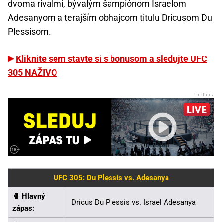
dvoma rivalmi, bývalým šampiónom Israelom
Adesanyom a terajším obhajcom titulu Dricusom Du
Plessisom.
Kliknite sem stavte si s bonusom a sledujte UFC
305 NAŽIVO
UFC 305: Du Plessis vs. Adesanya
🥊️ Hlavný
Dricus Du Plessis vs. Israel Adesanya
zápas: