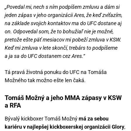
„Povedal mi, nech s ním podpíšem zmluvu a dám si
jeden zápas v jeho organizácii Ares, že keď zvíťazím,
na základe svojich kontaktov ma do UFC dostane aj
on. Odpovedal som, že to bohužiaľ nie je možné,
pretože ešte päť mesiacov mi pobeží zmluva v KSW.
Keď mi zmluva v lete skončí, trebárs to podpíšeme
a ja sa do UFC dostanem cez Ares.“
Tá pravá životná ponuku do UFC na Tomáša
Možného tak možno ešte len čaká.
Tomáš Možný a jeho MMA zápasy v KSW
a RFA
Bývalý kickboxer Tomáš Možný
má za sebou
kariéru v najlepšej kickboxerskej organizácii Glory
,