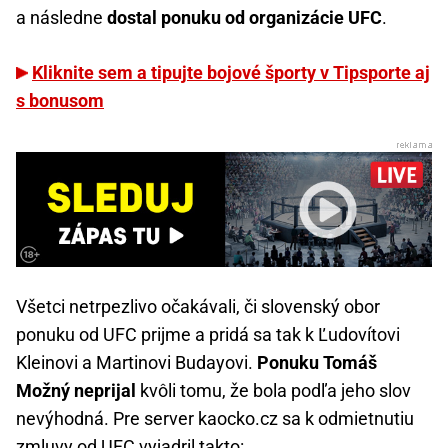
a následne
dostal ponuku od organizácie UFC
.
Kliknite sem a tipujte bojové športy v Tipsporte aj
s bonusom
Všetci netrpezlivo očakávali, či slovenský obor
ponuku od UFC prijme a pridá sa tak k Ľudovítovi
Kleinovi a Martinovi Budayovi.
Ponuku Tomáš
Možný neprijal
kvôli tomu, že bola podľa jeho slov
nevýhodná. Pre server kaocko.cz sa k odmietnutiu
zmluvy od UFC vyjadril takto: