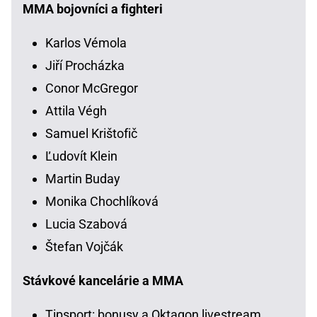
MMA bojovníci a fighteri
Karlos Vémola
Jiří Procházka
Conor McGregor
Attila Végh
Samuel Krištofič
Ľudovít Klein
Martin Buday
Monika Chochlíková
Lucia Szabová
Štefan Vojčák
Stávkové kancelárie a MMA
Tipsport: bonusy a Oktagon livestream