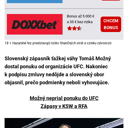
Bonus až 5 000 €
CHCEM
a 35 € bez rizika
BONUS
18 + Hazardné hry predstavujú riziko finančných strát a vzniku závislosti.
Slovenský zápasník ťažkej váhy Tomáš Možný
dostal ponuku od organizácie UFC. Nakoniec
k podpisu zmluvy nedôjde a slovenský obor
objasnil, prečo podmienky neboli vyhovujúce.
Možný neprial ponuku do UFC
Zápasy v KSW a RFA