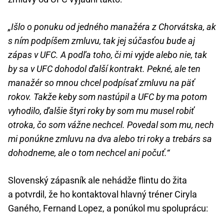
„Išlo o ponuku od jedného manažéra z Chorvátska, ak
s ním podpíšem zmluvu, tak jej súčasťou bude aj
zápas v UFC. A podľa toho, či mi vyjde alebo nie, tak
by sa v UFC dohodol ďalší kontrakt. Pekné, ale ten
manažér so mnou chcel podpísať zmluvu na päť
rokov. Takže keby som nastúpil a UFC by ma potom
vyhodilo, ďalšie štyri roky by som mu musel robiť
otroka, čo som vážne nechcel. Povedal som mu, nech
mi ponúkne zmluvu na dva alebo tri roky a trebárs sa
dohodneme, ale o tom nechcel ani počuť.“
Slovenský zápasník ale nehádže flintu do žita
a potvrdil, že ho kontaktoval hlavný tréner Ciryla
Ganého, Fernand Lopez, a ponúkol mu spoluprácu: