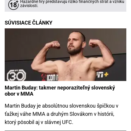
Hazardné hry predstavujú riziko finančných strát a vzniku
závislosti.
SÚVISIACE ČLÁNKY
Martin Buday: takmer neporaziteľný slovenský
obor v MMA
Martin Buday je absolútnou slovenskou špičkou v
ťažkej váhe MMA a druhým Slovákom v histórii,
ktorý pôsobil aj v slávnej UFC.