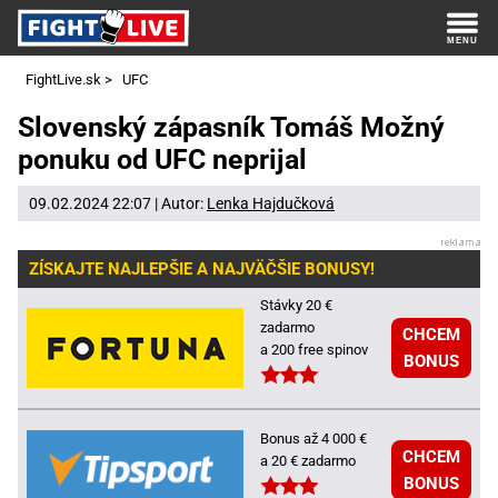
FightLive.sk
>
UFC
Slovenský zápasník Tomáš Možný
ponuku od UFC neprijal
09.02.2024 22:07 | Autor:
Lenka Hajdučková
ZÍSKAJTE NAJLEPŠIE A NAJVÄČŠIE BONUSY!
Stávky 20 €
zadarmo
CHCEM
a 200 free spinov
BONUS
Bonus až 4 000 €
CHCEM
a 20 € zadarmo
BONUS