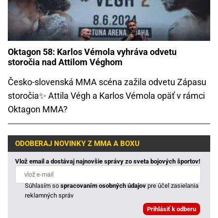
Oktagon 58: Karlos Vémola vyhráva odvetu
storočia nad Attilom Véghom
Česko-slovenská MMA scéna zažila odvetu Zápasu
storočia✨ Attila Végh a Karlos Vémola opäť v rámci
Oktagon MMA?
ODOBERAJ NOVINKY Z MMA A BOXU
Vlož email a dostávaj najnovšie správy zo sveta bojových športov!
Súhlasím so
spracovaním osobných údajov
pre účel zasielania
reklamných správ