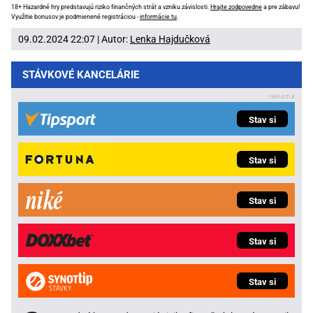
18+ Hazardné hry predstavujú riziko finančných strát a vzniku závislosti.
Hrajte zodpovedne
a pre zábavu!
Využitie bonusov je podmienené registráciou -
informácie tu
.
09.02.2024 22:07 | Autor:
Lenka Hajdučková
STÁVKOVÉ KANCELÁRIE
Stav si
Stav si
Stav si
Stav si
Stav si