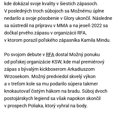
kde dokázal svoje kvality v šiestich zápasoch.
V posledných troch súbojoch sa Možnému úplne
nedarilo a svoje pôsobenie v Glory ukončil. Následne
sa sústredil na prípravu v MMA a na jeseň 2022 sa
dočkal prvého zápasu v organizácii RFA,
v ktorom porazil poľského zápasníka Kamila Mindu.
Po svojom debute v
RFA
dostal Možný ponuku
od poľskej organizácie KSW, kde mal premiérový
zápas s bývalým kickboxerom Arkadiuszom
Wrzosekom. Možný predviedol skvelý výkon
a v treťom kole sa mu podarilo súpera takmer
knokautovať čistým hákom na bradu. Súboj dvoch
postojárskych legiend sa však napokon skončil
v prospech Poliaka, ktorý vyhral na body.