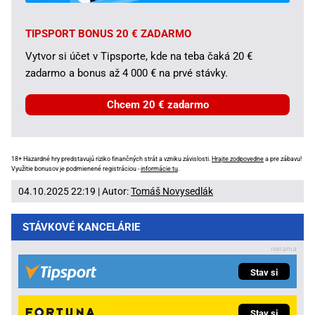
TIPSPORT BONUS 20 € ZADARMO
Vytvor si účet v Tipsporte, kde na teba čaká 20 €
zadarmo a bonus až 4 000 € na prvé stávky.
Chcem 20 € zadarmo
18+ Hazardné hry predstavujú riziko finančných strát a vzniku závislosti.
Hrajte zodpovedne
a pre zábavu!
Využitie bonusov je podmienené registráciou -
informácie tu
.
04.10.2025 22:19 | Autor:
Tomáš Novysedlák
STÁVKOVÉ KANCELÁRIE
Stav si
Stav si