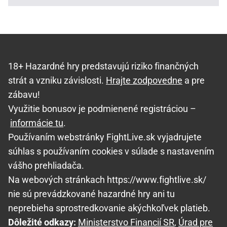
18+ Hazardné hry predstavujú riziko finančných
strát a vzniku závislosti.
Hrajte zodpovedne
a pre
zábavu!
Využitie bonusov je podmienené registráciou –
informácie tu
.
Používaním webstránky FightLive.sk vyjadrujete
súhlas s používaním cookies v súlade s nastavením
vášho prehliadača.
Na webových stránkach https://www.fightlive.sk/
nie sú prevádzkované hazardné hry ani tu
neprebieha sprostredkovanie akýchkoľvek platieb.
Dôležité odkazy:
Ministerstvo Financií SR
,
Úrad pre