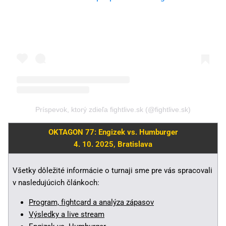
Príspevok, ktorý zdieľa fightlive.sk (@fightlive.sk)
OKTAGON 77: Engizek vs. Humburger
4. 10. 2025, Bratislava
Všetky dôležité informácie o turnaji sme pre vás spracovali
v nasledujúcich článkoch:
Program, fightcard a analýza zápasov
Výsledky a live stream