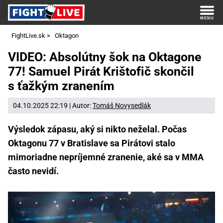
FightLive.sk
>
Oktagon
VIDEO: Absolútny šok na Oktagone
77! Samuel Pirát Krištofič skončil
s ťažkým zranením
04.10.2025 22:19 | Autor:
Tomáš Novysedlák
Výsledok zápasu, aký si nikto neželal. Počas
Oktagonu 77 v Bratislave sa Pirátovi stalo
mimoriadne nepríjemné zranenie, aké sa v MMA
často nevidí.