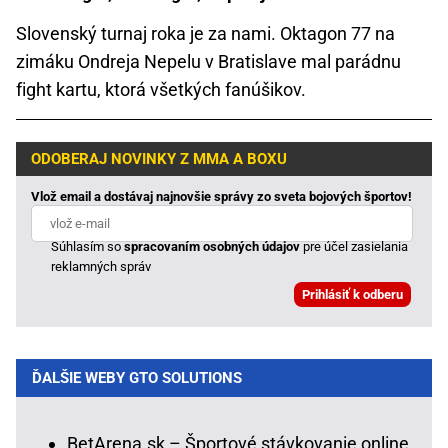
Slovenský turnaj roka je za nami. Oktagon 77 na
zimáku Ondreja Nepelu v Bratislave mal parádnu
fight kartu, ktorá všetkých fanúšikov.
ODOBERAJ NOVINKY Z MMA A BOXU
Vlož email a dostávaj najnovšie správy zo sveta bojových športov!
Súhlasím so
spracovaním osobných údajov
pre účel zasielania
reklamných správ
ĎALŠIE WEBY GTO SOLUTIONS
BetArena.sk – Športové stávkovanie online