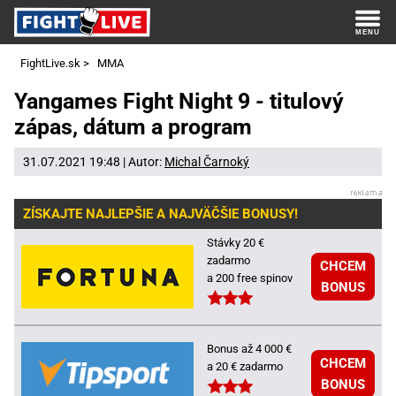
FightLive.sk
>
MMA
Yangames Fight Night 9 - titulový
zápas, dátum a program
31.07.2021 19:48 | Autor:
Michal Čarnoký
ZÍSKAJTE NAJLEPŠIE A NAJVÄČŠIE BONUSY!
Stávky 20 €
zadarmo
CHCEM
a 200 free spinov
BONUS
Bonus až 4 000 €
CHCEM
a 20 € zadarmo
BONUS