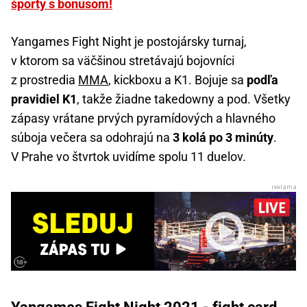
športy s bonusom!
Yangames Fight Night je postojársky turnaj,
v ktorom sa väčšinou stretávajú bojovníci
z prostredia
MMA
, kickboxu a K1. Bojuje sa
podľa
pravidiel K1
, takže žiadne takedowny a pod. Všetky
zápasy vrátane prvých pyramídových a hlavného
súboja večera sa odohrajú na
3 kolá po 3 minúty
.
V Prahe vo štvrtok uvidíme spolu 11 duelov.