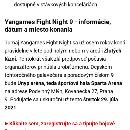
dostupné v stávkových kanceláriách
Yangames Fight Night 9 - informácie,
dátum a miesto konania
Turnaj Yangames Fight Night sa už osem rokov koná
pravidelne v lete pod holým nebom v areáli
Žlutých
lázní
. Tentokrát však zlá predpoveď počasia
organizátorov prinútila urobiť zmenu. Dejiskom
tohtoročného galavečera s poradovým číslom 9
bude
Unyp aréna, teda športová hala Sparta Arena
na adrese Podvinný Mlýn, Kovanecká 27, Praha
9. Podujatie sa uskutoční už tento
štvrtok 29. júla
2021
.
Kliknite sem, zaregistrujte sa a tipujte bojové