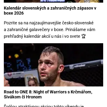
Kalendár slovenských a zahraničných zápasov v
boxe 2026
Pozrite sa na najzaujímavejšie česko-slovenské
a zahraničné galavečery v boxe. Prinášame vám
prehľadný kalendár akcií u nás i vo svete 🏆
Road to ONE 8: Night of Warriors s Krčmářom,
Sivákom či Hronom
Ďalšou atraktívnou akciou tohto víkendu je