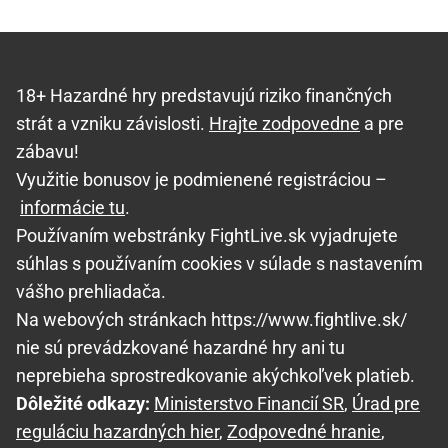
18+ Hazardné hry predstavujú riziko finančných
strát a vzniku závislosti.
Hrajte zodpovedne
a pre
zábavu!
Využitie bonusov je podmienené registráciou –
informácie tu
.
Používaním webstránky FightLive.sk vyjadrujete
súhlas s používaním cookies v súlade s nastavením
vášho prehliadača.
Na webových stránkach https://www.fightlive.sk/
nie sú prevádzkované hazardné hry ani tu
neprebieha sprostredkovanie akýchkoľvek platieb.
Dôležité odkazy:
Ministerstvo Financií SR
,
Úrad pre
reguláciu hazardných hier
,
Zodpovedné hranie
,