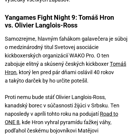
Yangames Fight Night 9: Tomáš Hron
vs. Olivier Langlois-Ross
Samozrejme, hlavným ťahákom galavečera je súboj
o medzinárodný titul Svetovej asociácie
kickboxerských organizácií WAKO Pro. O ten
zabojuje elitný a skúsený českých kickboxer
Tomáš
Hron
, ktorý len pred pár dňami oslávil 40 rokov
a takýto darček by ho určite potešil.
Proti nemu bude stáť Olivier Langlois-Ross,
kanadský borec v súčasnosti žijúci v Srbsku. Ten
naposledy v apríli tohto roku na podujatí
Road to
ONE 8
, kde Hron vyhral pyramídu ťažkej váhy,
podľahol českému bojovníkovi Matějovi