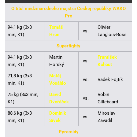
O titul medzinárodného majstra Českej republiky WAKO
Pro
94,1 kg (3x3
Tomáš
Olivier
vs.
min, K1)
Hron
Langlois-Ross
Superfighty
94,1 kg (3x3
Martin
František
vs.
min, K1)
Horský
Kohout
71,8 kg (3x3
Matěj
vs.
Radek Fojtík
min, K1)
Vosáhlo
75 kg (3x3 min,
David
Robin
vs.
K1)
Dvořáček
Gillebaard
88,6 kg (3x3
Dominik
Miroslav
vs.
min, K1)
Sívek
Zavadil
Pyramídy