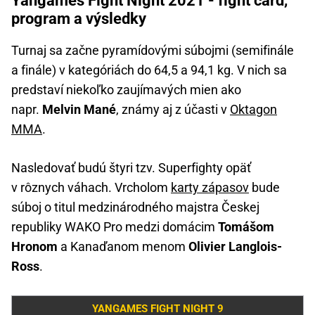
Yangames Fight Night 2021 - fight card,
program a výsledky
Turnaj sa začne pyramídovými súbojmi (semifinále
a finále) v kategóriách do 64,5 a 94,1 kg. V nich sa
predstaví niekoľko zaujímavých mien ako
napr.
Melvin Mané
, známy aj z účasti v
Oktagon
MMA
.
Nasledovať budú štyri tzv. Superfighty opäť
v rôznych váhach. Vrcholom
karty zápasov
bude
súboj o titul medzinárodného majstra Českej
republiky WAKO Pro medzi domácim
Tomášom
Hronom
a Kanaďanom menom
Olivier Langlois-
Ross
.
YANGAMES FIGHT NIGHT 9