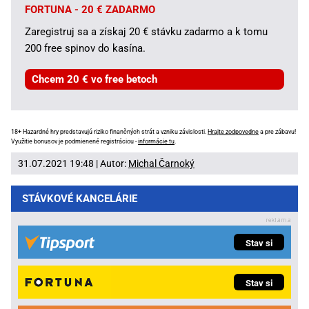
FORTUNA - 20 € ZADARMO
Zaregistruj sa a získaj 20 € stávku zadarmo a k tomu
200 free spinov do kasína.
Chcem 20 € vo free betoch
18+ Hazardné hry predstavujú riziko finančných strát a vzniku závislosti.
Hrajte zodpovedne
a pre zábavu!
Využitie bonusov je podmienené registráciou -
informácie tu
.
31.07.2021 19:48 | Autor:
Michal Čarnoký
STÁVKOVÉ KANCELÁRIE
Stav si
Stav si