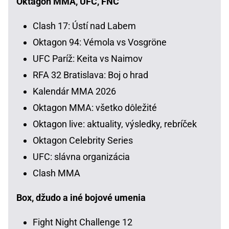
Oktagon MMA, UFC, FNC
Clash 17: Ústí nad Labem
Oktagon 94: Vémola vs Vosgröne
UFC Paríž: Keita vs Naimov
RFA 32 Bratislava: Boj o hrad
Kalendár MMA 2026
Oktagon MMA: všetko dôležité
Oktagon live: aktuality, výsledky, rebríček
Oktagon Celebrity Series
UFC: slávna organizácia
Clash MMA
Box, džudo a iné bojové umenia
Fight Night Challenge 12