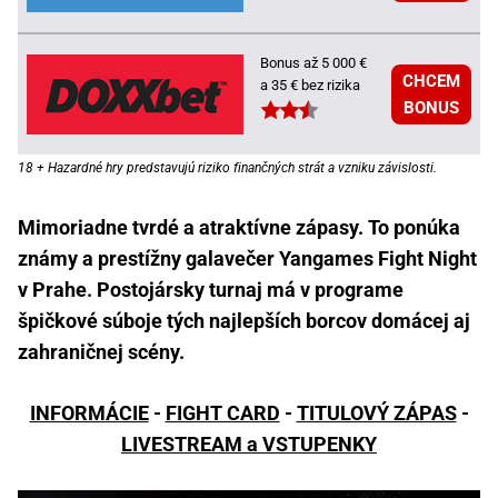
Bonus až 5 000 €
CHCEM
a 35 € bez rizika
BONUS
18 + Hazardné hry predstavujú riziko finančných strát a vzniku závislosti.
Mimoriadne tvrdé a atraktívne zápasy. To ponúka
známy a prestížny galavečer Yangames Fight Night
v Prahe. Postojársky turnaj má v programe
špičkové súboje tých najlepších borcov domácej aj
zahraničnej scény.
INFORMÁCIE
-
FIGHT CARD
-
TITULOVÝ ZÁPAS
-
LIVESTREAM a VSTUPENKY