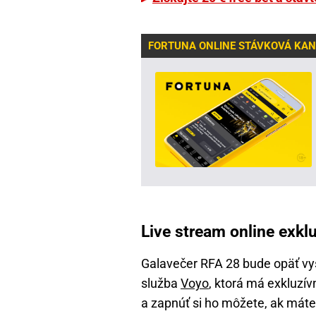
FORTUNA ONLINE STÁVKOVÁ KAN
Live stream online exkl
Galavečer RFA 28 bude opäť vys
služba
Voyo
, ktorá má exkluzív
a zapnúť si ho môžete, ak mát