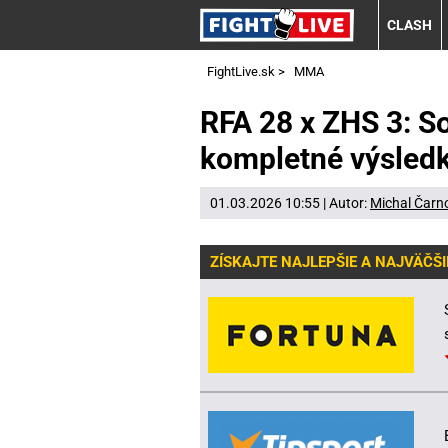
CLASH
FightLive.sk
>
MMA
RFA 28 x ZHS 3: So
kompletné výsled
01.03.2026 10:55 | Autor:
Michal Čarn
ZÍSKAJTE NAJLEPŠIE A NAJVÄČŠI