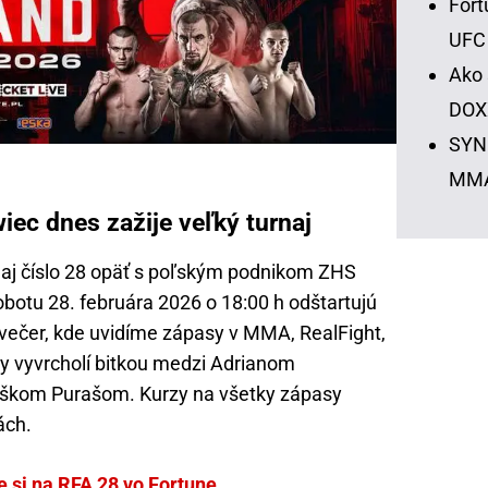
Fort
UFC
Ako 
DOX
SYNO
MM
ec dnes zažije veľký turnaj
naj číslo 28 opäť s poľským podnikom ZHS
botu 28. februára 2026 o 18:00 h odštartujú
večer, kde uvidíme zápasy v MMA, RealFight,
ty vyvrcholí bitkou medzi Adrianom
iškom Purašom. Kurzy na všetky zápasy
ách.
te si na RFA 28 vo Fortune.