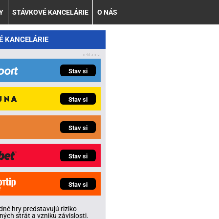
Y
STÁVKOVÉ KANCELÁRIE
O NÁS
É KANCELÁRIE
Stav si
Stav si
Stav si
Stav si
Stav si
né hry predstavujú riziko
ných strát a vzniku závislosti.