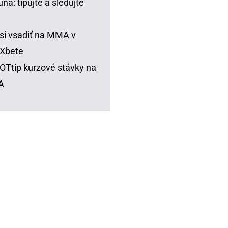
una: tipujte a sledujte
si vsadiť na MMA v
Xbete
Ttip kurzové stávky na
A