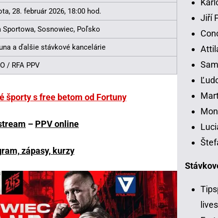
Karl
ta, 28. február 2026, 18:00 hod.
Jiří
a Sportowa, Sosnowiec, Poľsko
Con
una a ďalšie stávkové kancelárie
Atti
Samu
O / RFA PPV
Ľudo
Mart
vé športy s free betom od Fortuny
Moni
stream
–
PPV online
Luci
Štef
ram, zápasy, kurzy
Stávkov
Tips
live