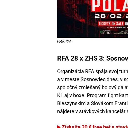
Foto: RFA
RFA 28 x ZHS 3: Sosnowi
Organizácia RFA spája svoj tur
a v meste Sosnowiec dnes, v so
spoločný zmiešaný bojový gala
K1 aj v boxe. Program fight kar
Bleszynskim a Slovákom Frant
nájdete v stávkových kancelári
Získajte 20 € free bet a stav