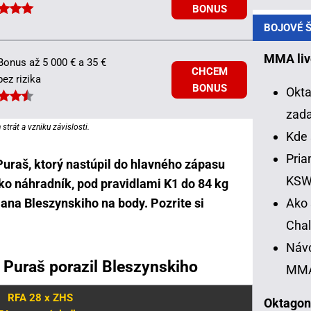
BONUS
BOJOVÉ Š
MMA liv
Bonus až 5 000 € a 35 €
CHCEM
bez rizika
BONUS
Okta
zad
strát a vzniku závislosti.
Kde 
Pria
Puraš, ktorý nastúpil do hlavného zápasu
KS
ko náhradník, pod pravidlami K1 do 84 kg
Ako 
ana Bleszynskiho na body. Pozrite si
Chal
Návo
 Puraš porazil Bleszynskiho
MM
RFA 28 x ZHS
Oktagon