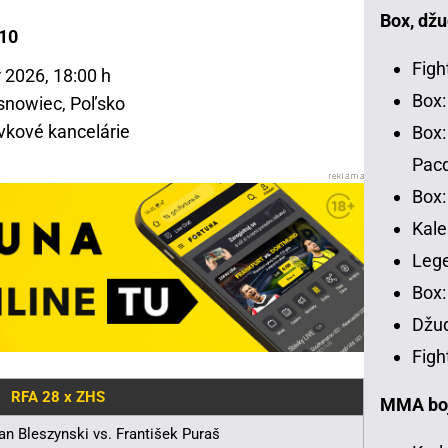
Box, džu
/10
Figh
 2026, 18:00 h
Box:
snowiec, Poľsko
vkové kancelárie
Box:
Pac
Box:
Kale
Leg
Box:
Džud
Figh
RFA 28 x ZHS
MMA bojo
an Bleszynski vs. František Puraš