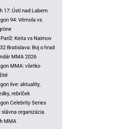
h 17: Ústí nad Labem
gon 94: Vémola vs
gröne
Paríž: Keita vs Naimov
32 Bratislava: Boj o hrad
endár MMA 2026
agon MMA: všetko
žité
gon live: aktuality,
edky, rebríček
gon Celebrity Series
 slávna organizácia
sh MMA