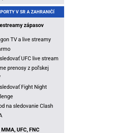
PORTY V SR A ZAHRANIČÍ
estreamy zápasov
gon TV a live streamy
armo
sledovať UFC live stream
me prenosy z poľskej
W
sledovať Fight Night
lenge
d na sledovanie Clash
A
 MMA, UFC, FNC