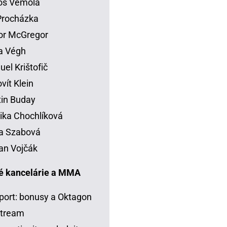
os Vémola
 Procházka
or McGregor
la Végh
el Krištofič
vít Klein
in Buday
ka Chochlíková
a Szabová
an Vojčák
é kancelárie a MMA
port: bonusy a Oktagon
stream