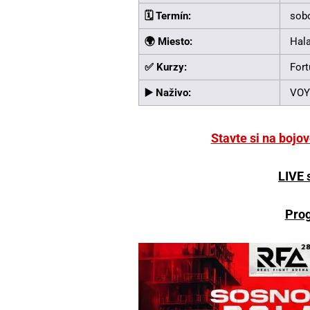
🗓️ Termín:
sobo
🌍 Miesto:
Hal
✅ Kurzy:
Fort
▶️ Naživo:
VOY
Stavte si na bojo
LIVE 
Prog