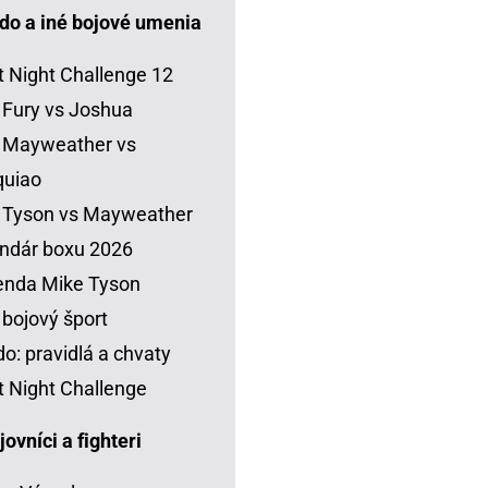
do a iné bojové umenia
t Night Challenge 12
 Fury vs Joshua
 Mayweather vs
quiao
 Tyson vs Mayweather
ndár boxu 2026
enda Mike Tyson
 bojový šport
o: pravidlá a chvaty
t Night Challenge
vníci a fighteri