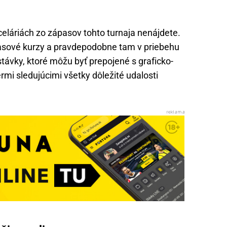
eláriách zo zápasov tohto turnaja nenájdete.
asové kurzy a pravdepodobne tam v priebehu
 stávky, ktoré môžu byť prepojené s graficko-
mi sledujúcimi všetky dôležité udalosti