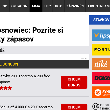
FNC
OKTAGON
MMA
UFC
BOX
ZÁPASNÍCI
LIVE STREAM
STÁVKOV
snowiec: Pozrite si
ky zápasov
oký
E BONUSY!
Stávky 20 € zadarmo a 200 free
CHCEM
spinov
BONUS
Hazard
Bonus až 4 000 € a 20 € zadarmo
CHCEM
finanč