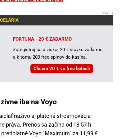
CELÁRIA
FORTUNA - 20 € ZADARMO
Zaregistruj sa a získaj 20 € stávku zadarmo
a k tomu 200 free spinov do kasína.
Chcem 20 € vo free betoch
uzívne iba na Voyo
ielať naživo aj platená streamovacia
ne práva. Prenos sa začína od 18:57 h
e predplatné Voyo "Maximum" za 11,99 €