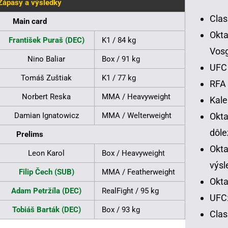
Zápasy a výsledky
Clas
Main card
Okta
František Puraš (DEC)
K1 / 84 kg
Vos
Nino Baliar
Box / 91 kg
UFC 
Tomáš Zuštiak
K1 / 77 kg
RFA 
Norbert Reska
MMA / Heavyweight
Kal
Damian Ignatowicz
MMA / Welterweight
Okt
dôle
Prelims
Okta
Leon Karol
Box / Heavyweight
výsl
Filip Čech (SUB)
MMA / Featherweight
Okta
Adam Petržíla (DEC)
RealFight / 95 kg
UFC:
Tobiáš Barták (DEC)
Box / 93 kg
Cla