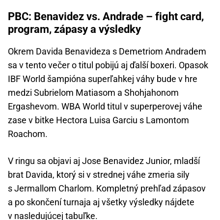
PBC: Benavidez vs. Andrade – fight card,
program, zápasy a výsledky
Okrem Davida Benavideza s Demetriom Andradem
sa v tento večer o titul pobijú aj ďalší boxeri. Opasok
IBF World šampióna superľahkej váhy bude v hre
medzi Subrielom Matiasom a Shohjahonom
Ergashevom. WBA World titul v superperovej váhe
zase v bitke Hectora Luisa Garciu s Lamontom
Roachom.
V ringu sa objavi aj Jose Benavidez Junior, mladší
brat Davida, ktorý si v strednej váhe zmeria sily
s Jermallom Charlom. Kompletný prehľad zápasov
a po skončení turnaja aj všetky výsledky nájdete
v nasledujúcej tabuľke.