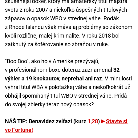
skúsenejší boxer, ktorý má amatérsky titul majstra
sveta z roku 2007 a niekoľko úspešných titulových
zápasov o opasok WBO v strednej váhe. Rodák
z Rhode Islandu však máva aj problémy so zákonom
kvôli rozličnej malej kriminalite. V roku 2018 bol
zatknutý za šoférovanie so zbraňou v ruke.
"Boo Boo", ako ho v Amerike prezývajú,
v profesionálnom boxe doteraz zaznamenal
32
výhier a 19 knokautov, neprehal ani raz
. V minulosti
vyhral titul WBA v poloťažkej váhe a niekoľkokrát už
obhájil spomínaný titul WBO v strednej váhe. Pridá
do svojej zbierky teraz nový opasok?
NÁŠ TIP: Benavidez zvíťazí (kurz
1,28
)
Stavte si
vo Fortune!