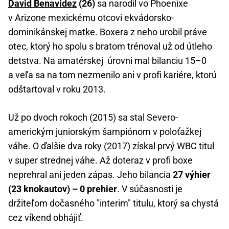
David Benavidez
(26)
sa narodil vo Phoenixe
v Arizone mexickému otcovi ekvádorsko-
dominikánskej matke. Boxera z neho urobil práve
otec, ktorý ho spolu s bratom trénoval už od útleho
detstva. Na amatérskej úrovni mal bilanciu 15–0
a veľa sa na tom nezmenilo ani v profi kariére, ktorú
odštartoval v roku 2013.
Už po dvoch rokoch (2015) sa stal Severo-
americkým juniorským šampiónom v poloťažkej
váhe. O ďalšie dva roky (2017) získal prvý WBC titul
v super strednej váhe. Až doteraz v profi boxe
neprehral ani jeden zápas. Jeho bilancia
27 výhier
(23 knokautov) – 0 prehier
. V súčasnosti je
držiteľom dočasného "interim" titulu, ktorý sa chystá
cez víkend obhájiť.