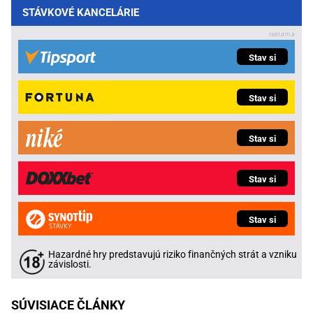
STÁVKOVÉ KANCELÁRIE
Stav si
Stav si
Stav si
Stav si
Stav si
Hazardné hry predstavujú riziko finančných strát a vzniku
závislosti.
SÚVISIACE ČLÁNKY