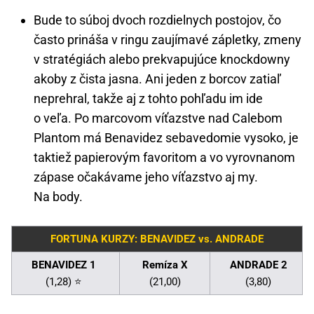
Bude to súboj dvoch rozdielnych postojov, čo
často prináša v ringu zaujímavé zápletky, zmeny
v stratégiách alebo prekvapujúce knockdowny
akoby z čista jasna. Ani jeden z borcov zatiaľ
neprehral, takže aj z tohto pohľadu im ide
o veľa. Po marcovom víťazstve nad Calebom
Plantom má Benavidez sebavedomie vysoko, je
taktiež papierovým favoritom a vo vyrovnanom
zápase očakávame jeho víťazstvo aj my.
Na body.
FORTUNA KURZY: BENAVIDEZ vs. ANDRADE
BENAVIDEZ 1
Remíza X
ANDRADE 2
(1,28) ⭐
(21,00)
(3,80)