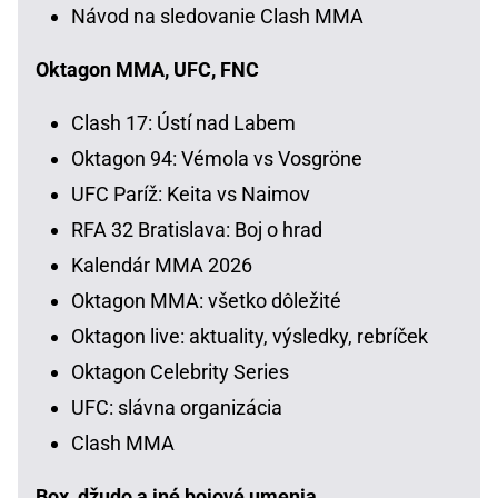
Návod na sledovanie Clash MMA
Oktagon MMA, UFC, FNC
Clash 17: Ústí nad Labem
Oktagon 94: Vémola vs Vosgröne
UFC Paríž: Keita vs Naimov
RFA 32 Bratislava: Boj o hrad
Kalendár MMA 2026
Oktagon MMA: všetko dôležité
Oktagon live: aktuality, výsledky, rebríček
Oktagon Celebrity Series
UFC: slávna organizácia
Clash MMA
Box, džudo a iné bojové umenia