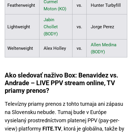
Curmel
Featherweight
vs.
Hunter Turbyfill
Moton (KO)
Jabin
Lightweight
Chollet
vs.
Jorge Perez
(BODY)
Allen Medina
Welterweight
Alex Holley
vs.
(BODY)
Ako sledovať naživo Box: Benavidez vs.
Andrade – LIVE PPV stream online, TV
priamy prenos?
Televízny priamy prenos z tohto turnaja ani zápasu
na Slovensku nebude. Turnaj bude v Európe
vysielaný prostredníctvom platenej PPV (pay-per-
view) platformy
FITE.TV
, ktorá je globálna, takže by