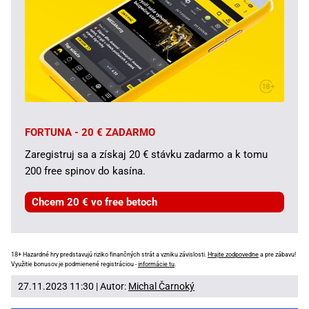
FORTUNA - 20 € ZADARMO
Zaregistruj sa a získaj 20 € stávku zadarmo a k tomu
200 free spinov do kasína.
Chcem 20 € vo free betoch
18+ Hazardné hry predstavujú riziko finančných strát a vzniku závislosti.
Hrajte zodpovedne
a pre zábavu!
Využitie bonusov je podmienené registráciou -
informácie tu
.
27.11.2023 11:30 | Autor:
Michal Čarnoký