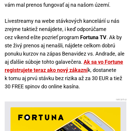
vám mal prenos fungovať aj na našom území.
Livestreamy na webe stávkových kancelárií u nás
zrejme taktiež nenájdete, i keď odporúčame
cez víkend ešte pozrieť program
Fortuna TV
. Ak by
ste živý prenos aj nenašli, nájdete celkom dobrú
ponuku kurzov na zápas Benavidez vs. Andrade, ale
aj ďalšie súboje tohto galavečera.
Ak sa vo Fortune
registrujete teraz ako nový zákazní
k, dostanete
k tomu aj prvú stávku bez rizika až za 30 EUR a tiež
30 FREE spinov do online kasína.