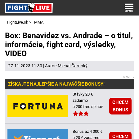
FightLive.sk
>
MMA
Box: Benavidez vs. Andrade – o titul,
informácie, fight card, výsledky,
VIDEO
27.11.2023 11:30 | Autor:
Michal Čarnoký
ZÍSKAJTE NAJLEPŠIE A NAJVÄČŠIE BONUSY!
Stávky 20 €
zadarmo
CHCEM
a 200 free spinov
BONUS
Bonus až 4 000 €
CHCEM
a 20 € zadarmo