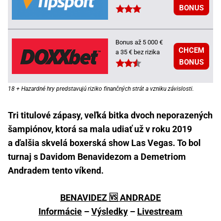
BONUS
Bonus až 5 000 €
CHCEM
a 35 € bez rizika
BONUS
18 + Hazardné hry predstavujú riziko finančných strát a vzniku závislosti.
Tri titulové zápasy, veľká bitka dvoch neporazených
šampiónov, ktorá sa mala udiať už v roku 2019
a ďalšia skvelá boxerská show Las Vegas. To bol
turnaj s Davidom Benavidezom a Demetriom
Andradem tento víkend.
BENAVIDEZ 🆚 ANDRADE
Informácie
–
Výsledky
–
Livestream