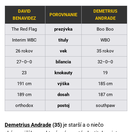
DAVID
DEMETRIUS
POROVNANIE
BENAVIDEZ
ANDRADE
The Red Flag
prezývka
Boo Boo
Interim WBC
tituly
WBO
26 rokov
vek
35 rokov
27–0–0
bilancia
32–0–0
23
knokauty
19
191 cm
výška
185 cm
189 cm
dosah
187 cm
orthodox
postoj
southpaw
Demetrius Andrade
(35)
je starší a o niečo