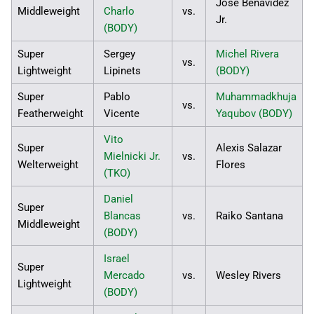
Jose Benavidez
Middleweight
Charlo
vs.
Jr.
(BODY)
Super
Sergey
Michel Rivera
vs.
Lightweight
Lipinets
(BODY)
Super
Pablo
Muhammadkhuja
vs.
Featherweight
Vicente
Yaqubov (BODY)
Vito
Super
Alexis Salazar
Mielnicki Jr.
vs.
Welterweight
Flores
(TKO)
Daniel
Super
Blancas
vs.
Raiko Santana
Middleweight
(BODY)
Israel
Super
Mercado
vs.
Wesley Rivers
Lightweight
(BODY)