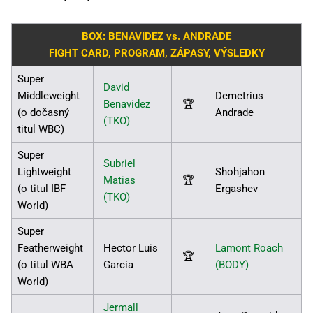
BOX: BENAVIDEZ vs. ANDRADE
FIGHT CARD, PROGRAM, ZÁPASY, VÝSLEDKY
Super
David
Middleweight
Demetrius
Benavidez
🏆
(o dočasný
Andrade
(TKO)
titul WBC)
Super
Subriel
Lightweight
Shohjahon
Matias
🏆
(o titul IBF
Ergashev
(TKO)
World)
Super
Featherweight
Hector Luis
Lamont Roach
🏆
(o titul WBA
Garcia
(BODY)
World)
Jermall