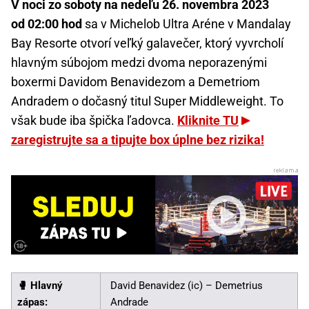
V noci zo soboty na nedeľu 26. novembra 2023
od 02:00 hod
sa v Michelob Ultra Aréne v Mandalay
Bay Resorte otvorí veľký galavečer, ktorý vyvrcholí
hlavným súbojom medzi dvoma neporazenými
boxermi Davidom Benavidezom a Demetriom
Andradem o dočasný titul Super Middleweight. To
však bude iba špička ľadovca.
Kliknite TU
zaregistrujte sa a tipujte box úplne bez rizika!
🥊 Hlavný
David Benavidez (ic) – Demetrius
zápas:
Andrade