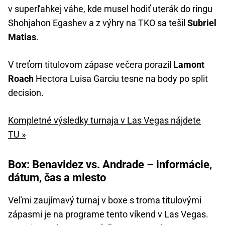
v superľahkej váhe, kde musel hodiť uterák do ringu
Shohjahon Egashev a z výhry na TKO sa tešil
Subriel
Matias
.
V treťom titulovom zápase večera porazil
Lamont
Roach
Hectora Luisa Garciu tesne na body po split
decision.
Kompletné výsledky turnaja v Las Vegas nájdete
TU »
Box: Benavidez vs. Andrade – informácie,
dátum, čas a miesto
Veľmi zaujímavý turnaj v boxe s troma titulovými
zápasmi je na programe tento víkend v Las Vegas.