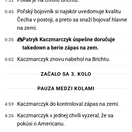
1:32
Poľský bojovník si najskôr uvedomuje kvalitu
0:45
Čecha v postoji, a preto sa snaží bojovať hlavne
na zemi.
🤼
Patryk Kaczmarczyk úspešne doručuje
0:35
takedown a berie zápas na zem.
Kaczmarczyk znovu nabehol na Brichtu.
0:02
ZAČALO SA 3. KOLO
PAUZA MEDZI KOLAMI
Kaczmarczyk do kontroloval zápas na zemi.
4:59
Kaczmarczyk v jednej chvíli vyzeral, že sa
4:26
pokúsi o Americanu.