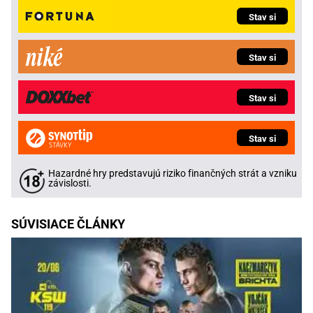
Stav si
Stav si
Stav si
Stav si
Hazardné hry predstavujú riziko finančných strát a vzniku
závislosti.
SÚVISIACE ČLÁNKY