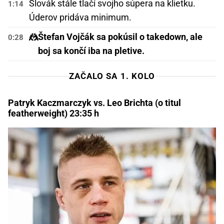
Slovák stále tlačí svojho súpera na klietku.
1:14
Úderov pridáva minimum.
🤼
Štefan Vojčák sa pokúsil o takedown, ale
0:28
boj sa končí iba na pletive.
ZAČALO SA 1. KOLO
Patryk Kaczmarczyk vs. Leo Brichta (o titul
featherweight) 23:35 h