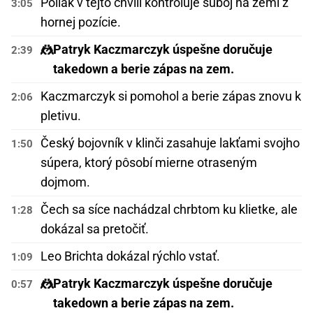
Poliak v tejto chvíli kontroluje súboj na zemi z
3:05
hornej pozície.
🤼
Patryk Kaczmarczyk úspešne doručuje
2:39
takedown a berie zápas na zem.
Kaczmarczyk si pomohol a berie zápas znovu k
2:06
pletivu.
Český bojovník v klinči zasahuje lakťami svojho
1:50
súpera, ktorý pôsobí mierne otraseným
dojmom.
Čech sa síce nachádzal chrbtom ku klietke, ale
1:28
dokázal sa pretočiť.
Leo Brichta dokázal rýchlo vstať.
1:09
🤼
Patryk Kaczmarczyk úspešne doručuje
0:57
takedown a berie zápas na zem.