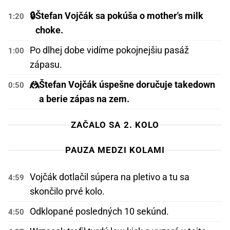
🔒
Štefan Vojčák sa pokúša o mother's milk
1:20
choke.
Po dlhej dobe vidíme pokojnejšiu pasáž
1:00
zápasu.
🤼
Štefan Vojčák úspešne doručuje takedown
0:50
a berie zápas na zem.
ZAČALO SA 2. KOLO
PAUZA MEDZI KOLAMI
Vojčák dotlačil súpera na pletivo a tu sa
4:59
skončilo prvé kolo.
Odklopané posledných 10 sekúnd.
4:50