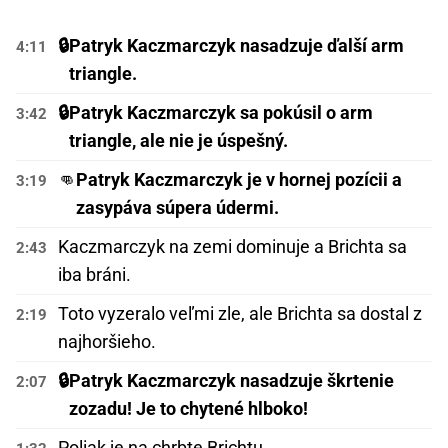
🔒
Patryk Kaczmarczyk nasadzuje ďalší arm
4:11
triangle.
🔒
Patryk Kaczmarczyk sa pokúsil o arm
3:42
triangle, ale nie je úspešný.
👊
Patryk Kaczmarczyk je v hornej pozícii a
3:19
zasypáva súpera údermi.
Kaczmarczyk na zemi dominuje a Brichta sa
2:43
iba bráni.
Toto vyzeralo veľmi zle, ale Brichta sa dostal z
2:19
najhoršieho.
🔒
Patryk Kaczmarczyk nasadzuje škrtenie
2:07
zozadu! Je to chytené hlboko!
Poliak je na chrbte Brichtu.