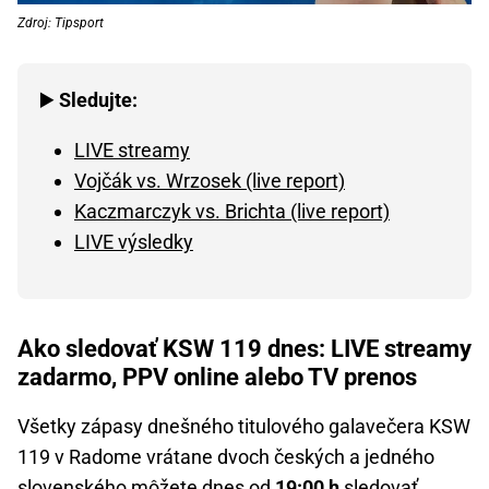
Zdroj: Tipsport
▶️
Sledujte:
LIVE streamy
Vojčák vs. Wrzosek (live report)
Kaczmarczyk vs. Brichta (live report)
LIVE výsledky
Ako sledovať KSW 119 dnes: LIVE streamy
zadarmo, PPV online alebo TV prenos
Všetky zápasy dnešného titulového galavečera KSW
119 v Radome vrátane dvoch českých a jedného
slovenského môžete dnes od
19:00 h
sledovať