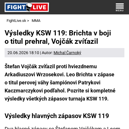
FightLive.sk
>
MMA
Výsledky KSW 119: Brichta v boji
o titul prehral, Vojčák zvíťazil
20.06.2026 18:10 | Autor:
Michal Čarnoký
Štefan Vojčák zvíťazil proti hviezdnemu
Arkadiuszovi Wrzosekovi. Leo Brichta v zápase
o titul perovej váhy šampiónovi Patrykovi
Kaczmarczykovi podľahol. Pozrite si kompletné
výsledky všetkých zápasov turnaja KSW 119.
Výsledky hlavných zápasov KSW 119
Dva hlasné zápasy so Štefanom Vojčákom a Leom