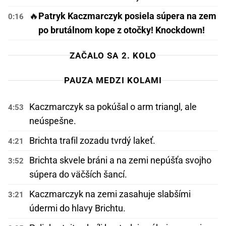
🔥
Patryk Kaczmarczyk posiela súpera na zem
0:16
po brutálnom kope z otočky! Knockdown!
ZAČALO SA 2. KOLO
PAUZA MEDZI KOLAMI
Kaczmarczyk sa pokúšal o arm triangl, ale
4:53
neúspešne.
Brichta trafil zozadu tvrdý lakeť.
4:21
Brichta skvele bráni a na zemi nepúšťa svojho
3:52
súpera do väčších šancí.
Kaczmarczyk na zemi zasahuje slabšími
3:21
údermi do hlavy Brichtu.