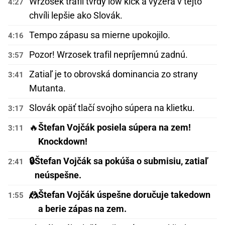
Wrzosek trafil tvrdý low kick a vyzerá v tejto
4:27
chvíli lepšie ako Slovák.
Tempo zápasu sa mierne upokojilo.
4:16
Pozor! Wrzosek trafil nepríjemnú zadnú.
3:57
Zatiaľ je to obrovská dominancia zo strany
3:41
Mutanta.
Slovák opäť tlačí svojho súpera na klietku.
3:17
🔥
Štefan Vojčák posiela súpera na zem!
3:11
Knockdown!
🔒
Štefan Vojčák sa pokúša o submisiu, zatiaľ
2:41
neúspešne.
🤼
Štefan Vojčák úspešne doručuje takedown
1:55
a berie zápas na zem.