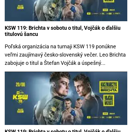
KSW 119: Brichta v sobotu o titul, Vojčák o ďalšiu
titulovú šancu
Poľská organizácia na turnaji KSW 119 ponúkne
veľmi zaujímavý česko-slovenský večer. Leo Brichta
zabojuje o titul a Štefan Vojčák a úspešný...
KSW 119: Brichta v sobotu o titul, Vojčák o ďalšiu