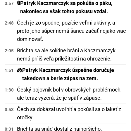
🔒
Patryk Kaczmarczyk sa pokúša o páku,
3:57
nakoniec sa však tohto pokusu vzdal.
Čech je zo spodnej pozície veľmi aktívny, a
2:48
preto jeho súper nemá šancu začať nejako viac
dominovať.
Brichta sa ale solídne bráni a Kaczmarczyk
2:05
nemá príliš veľa príležitostí na ohrozenie.
🤼
Patryk Kaczmarczyk úspešne doručuje
1:51
takedown a berie zápas na zem.
Český bojovník bol v obrovských problémoch,
1:30
ale teraz vyzerá, že je späť v zápase.
Čech sa dokázal uvoľniť a pokúsil sa o lakeť z
0:53
otočky.
Brichta sa snáď dostal z najhoršieho.
0:31