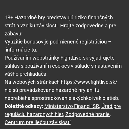
18+ Hazardné hry predstavujú riziko finančných
strát a vzniku závislosti.
Hrajte zodpovedne
a pre
zábavu!
Využitie bonusov je podmienené registráciou –
informácie tu
.
Používaním webstránky FightLive.sk vyjadrujete
súhlas s používaním cookies v súlade s nastavením
vášho prehliadača.
Na webových stránkach https://www.fightlive.sk/
nie sú prevádzkované hazardné hry ani tu
neprebieha sprostredkovanie akýchkoľvek platieb.
Dôležité odkazy:
Ministerstvo Financií SR
,
Úrad pre
reguláciu hazardných hier
,
Zodpovedné hranie
,
Centrum pre liečbu závislostí