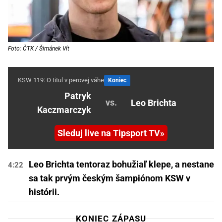
Foto: ČTK / Šimánek Vít
KSW 119: O titul v perovej váhe
Koniec
Patryk
vs.
Leo Brichta
Kaczmarczyk
Sleduj live na Tipsport TV
Leo Brichta tentoraz bohužiaľ klepe, a nestane
4:22
sa tak prvým českým šampiónom KSW v
histórii.
KONIEC ZÁPASU