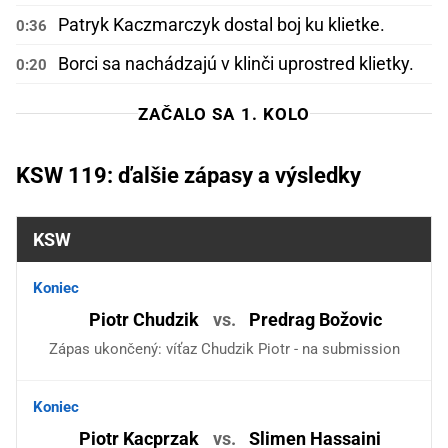
Patryk Kaczmarczyk dostal boj ku klietke.
0:36
Borci sa nachádzajú v klinči uprostred klietky.
0:20
ZAČALO SA 1. KOLO
KSW 119: ďalšie zápasy a výsledky
KSW
Koniec
Piotr Chudzik
vs.
Predrag Božovic
Zápas ukončený: víťaz Chudzik Piotr - na submission
Koniec
Piotr Kacprzak
vs.
Slimen Hassaini