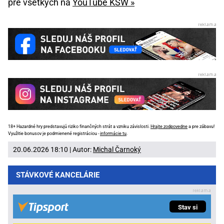
pre všetkých na
YouTube KSW »
18+ Hazardné hry predstavujú riziko finančných strát a vzniku závislosti.
Hrajte zodpovedne
a pre zábavu!
Využitie bonusov je podmienené registráciou -
informácie tu
.
20.06.2026 18:10 | Autor:
Michal Čarnoký
STÁVKOVÉ KANCELÁRIE
Stav si