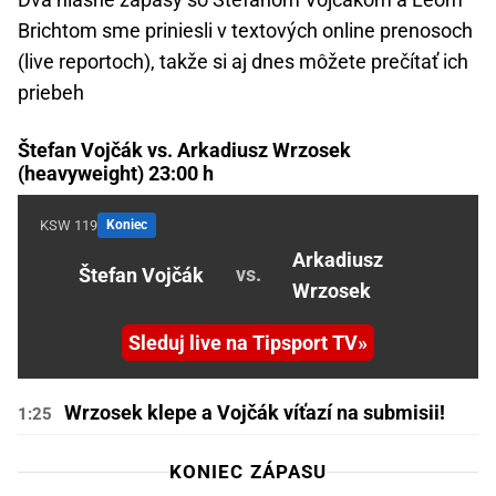
Brichtom sme priniesli v textových online prenosoch
(live reportoch), takže si aj dnes môžete prečítať ich
priebeh
Štefan Vojčák vs. Arkadiusz Wrzosek
(heavyweight) 23:00 h
KSW 119
Koniec
Arkadiusz
vs.
Štefan Vojčák
Wrzosek
Sleduj live na Tipsport TV
Wrzosek klepe a Vojčák víťazí na submisii!
1:25
KONIEC ZÁPASU