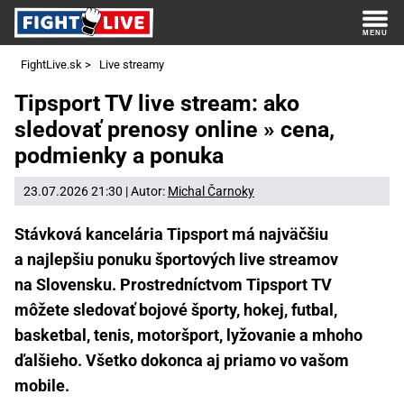
FightLive.sk
>
Live streamy
Tipsport TV live stream: ako
sledovať prenosy online » cena,
podmienky a ponuka
23.07.2026 21:30 | Autor:
Michal Čarnoky
Stávková kancelária Tipsport má najväčšiu
a najlepšiu ponuku športových live streamov
na Slovensku. Prostredníctvom Tipsport TV
môžete sledovať bojové športy, hokej, futbal,
basketbal, tenis, motoršport, lyžovanie a mhoho
ďalšieho. Všetko dokonca aj priamo vo vašom
mobile.