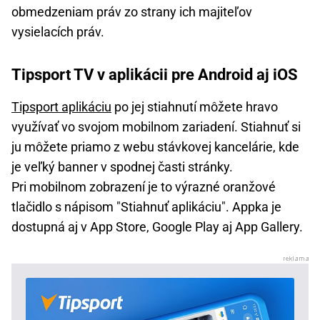
obmedzeniam práv zo strany ich majiteľov
vysielacích práv.
Tipsport TV v aplikácii pre Android aj iOS
Tipsport aplikáciu
po jej stiahnutí môžete hravo
využívať vo svojom mobilnom zariadení. Stiahnuť si
ju môžete priamo z webu stávkovej kancelárie, kde
je veľký banner v spodnej časti stránky.
Pri mobilnom zobrazení je to výrazné oranžové
tlačidlo s nápisom "Stiahnuť aplikáciu". Appka je
dostupná aj v App Store, Google Play aj App Gallery.