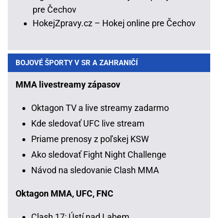
pre Čechov
HokejZpravy.cz – Hokej online pre Čechov
BOJOVÉ ŠPORTY V SR A ZAHRANIČÍ
MMA livestreamy zápasov
Oktagon TV a live streamy zadarmo
Kde sledovať UFC live stream
Priame prenosy z poľskej KSW
Ako sledovať Fight Night Challenge
Návod na sledovanie Clash MMA
Oktagon MMA, UFC, FNC
Clash 17: Ústí nad Labem