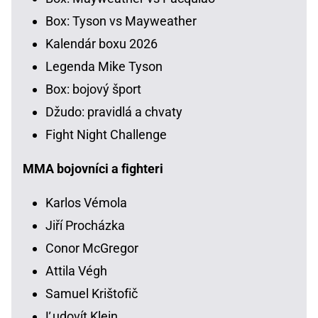
Box: Tyson vs Mayweather
Kalendár boxu 2026
Legenda Mike Tyson
Box: bojový šport
Džudo: pravidlá a chvaty
Fight Night Challenge
MMA bojovníci a fighteri
Karlos Vémola
Jiří Procházka
Conor McGregor
Attila Végh
Samuel Krištofič
Ľudovít Klein