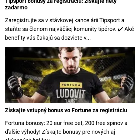
Tipsport bonusy za registráciu: získajte nety
zadarmo
Zaregistrujte sa v stávkovej kancelárii Tipsport a
staňte sa členom najväčšej komunity tipérov. ✔️ Aké
benefity vás čakajú sa dozviete v...
Získajte vstupný bonus vo Fortune za registráciu
Fortuna bonusy: 20 eur free bet, 200 free spinov a
ďalšie výhody! Získajte bonusy pre nových aj