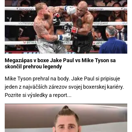
Megazápas v boxe Jake Paul vs Mike Tyson sa
skončil prehrou legendy
Mike Tyson prehral na body. Jake Paul si pripisuje
jeden z najväčších zárezov svojej boxerskej kariéry.
Pozrite si výsledky a report...