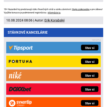
18+ Hazardné hry predstavujú riziko finančných strát a vzniku závislosti.
Hrajte zodpovedne
a pre zábavu!
Využitie bonusov je podmienené registráciou -
informácie tu
.
10.08.2024 08:06 | Autor:
Erik Korabský
STÁVKOVÉ KANCELÁRIE
Stav si
Stav si
Stav si
Stav si
Stav si