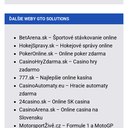
ĎALŠIE WEBY GTO SOLUTIONS
BetArena.sk – Športové stávkovanie online
HokejSpravy.sk – Hokejové správy online
PokerOnline.sk – Online poker zdarma
CasinoHryZdarma.sk – Casino hry
zadarmo
777.sk – Najlepšie online kasína
CasinoAutomaty.eu – Hracie automaty
zdarma
24casino.sk – Online SK casina
CasinoArena.sk – Online casina na
Slovensku
MotorsportŽivě.cz – Formule 1 a MotoGP