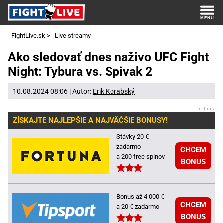
FightLive.sk
>
Live streamy
Ako sledovať dnes naživo UFC Fight
Night: Tybura vs. Spivak 2
10.08.2024 08:06 | Autor:
Erik Korabský
ZÍSKAJTE NAJLEPŠIE A NAJVÄČŠIE BONUSY!
Stávky 20 €
zadarmo
CHCEM
a 200 free spinov
BONUS
Bonus až 4 000 €
CHCEM
a 20 € zadarmo
BONUS