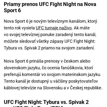
Priamy prenos UFC Fight Night na Nova
Sport 6
Nova Sport 6 je novým televíznym kanálom, ktorý
tento rok vysiela
UFC turnaje naživo
. Ak máte
vo svojej televíznej ponuke zaradený tento kanál,
môžete sledovať všetky zápasy UFC Fight Night:
Tybura vs. Spivak 2 priamo na svojom zariadení.
Nova Sport 6 prináša prenosy v českom alebo
slovenskom jazyku, čo ocenia fanúšikovia, ktorí
preferujú komentár vo svojom materinskom jazyku.
Tento kanál je dostupný u väčšiny poskytovateľov
káblovej televízie na Slovensku a v Českej republike.
UFC Fight Night: Tybura vs. Spivak 2