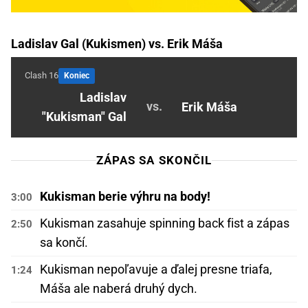
Ladislav Gal (Kukismen) vs. Erik Máša
Clash 16
Koniec
Ladislav
vs.
Erik Máša
"Kukisman" Gal
ZÁPAS SA SKONČIL
Kukisman berie výhru na body!
3:00
Kukisman zasahuje spinning back fist a zápas
2:50
sa končí.
Kukisman nepoľavuje a ďalej presne triafa,
1:24
Máša ale naberá druhý dych.