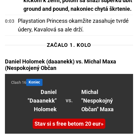
kickom k zemi, potom sa snaží súperku ubiť
ground and pound, nakoniec chytá škrtenie.
Playstation Princess okamžite zasahuje tvrdé
0:03
údery, Kavalová sa ale drží.
ZAČALO 1. KOLO
Daniel Holomek (daaanekk) vs. Michal Maxa
(Nespokojený Občan
Clash 16
Koniec
Daniel
Michal
vs.
"Daaanekk"
"Nespokojný
Holomek
Občan" Maxa
Stav si s free betom 20 eur