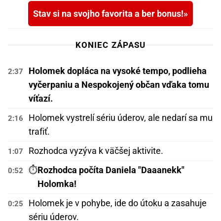
Stav si na svojho favorita a ber bonus!
KONIEC ZÁPASU
Holomek dopláca na vysoké tempo, podlieha
2:37
vyčerpaniu a Nespokojený občan vďaka tomu
víťazí.
Holomek vystrelí sériu úderov, ale nedarí sa mu
2:16
trafiť.
Rozhodca vyzýva k väčšej aktivite.
1:07
⏱️
Rozhodca počíta Daniela "Daaanekk"
0:52
Holomka!
Holomek je v pohybe, ide do útoku a zasahuje
0:25
sériu úderov.