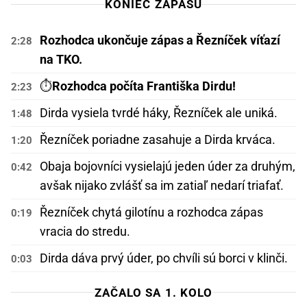
KONIEC ZÁPASU
Rozhodca ukončuje zápas a Řezníček víťazí
2:28
na TKO.
⏱️
Rozhodca počíta Františka Dirdu!
2:23
Dirda vysiela tvrdé háky, Řezníček ale uniká.
1:48
Řezníček poriadne zasahuje a Dirda krváca.
1:20
Obaja bojovníci vysielajú jeden úder za druhým,
0:42
avšak nijako zvlášť sa im zatiaľ nedarí triafať.
Řezníček chytá gilotínu a rozhodca zápas
0:19
vracia do stredu.
Dirda dáva prvý úder, po chvíli sú borci v klinči.
0:03
ZAČALO SA 1. KOLO