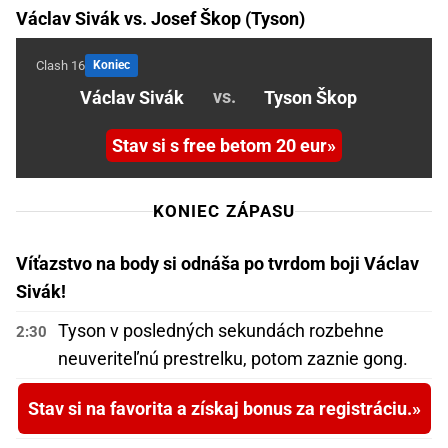
Václav Sivák vs. Josef Škop (Tyson)
Clash 16
Koniec
vs.
Václav Sivák
Tyson Škop
Stav si s free betom 20 eur
KONIEC ZÁPASU
Víťazstvo na body si odnáša po tvrdom boji Václav
Sivák!
Tyson v posledných sekundách rozbehne
2:30
neuveriteľnú prestrelku, potom zaznie gong.
Stav si na favorita a získaj bonus za registráciu.