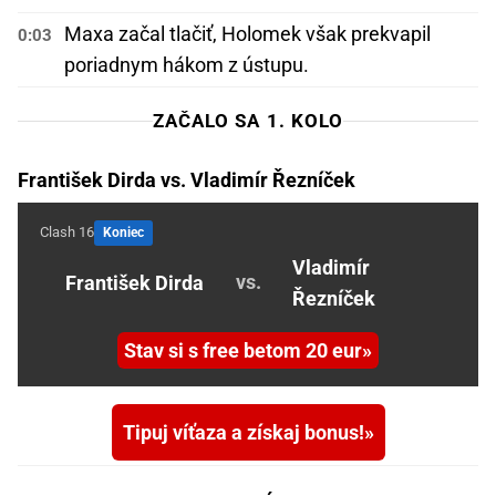
Maxa začal tlačiť, Holomek však prekvapil
0:03
poriadnym hákom z ústupu.
ZAČALO SA 1. KOLO
František Dirda vs. Vladimír Řezníček
Clash 16
Koniec
Vladimír
vs.
František Dirda
Řezníček
Stav si s free betom 20 eur
Tipuj víťaza a získaj bonus!