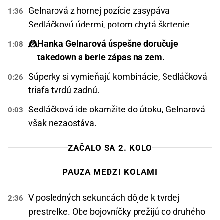
Gelnarová z hornej pozície zasypáva
1:36
Sedláčkovú údermi, potom chytá škrtenie.
🤼
Hanka Gelnarová úspešne doručuje
1:08
takedown a berie zápas na zem.
Súperky si vymieňajú kombinácie, Sedláčková
0:26
triafa tvrdú zadnú.
Sedláčková ide okamžite do útoku, Gelnarová
0:03
však nezaostáva.
ZAČALO SA 2. KOLO
PAUZA MEDZI KOLAMI
V posledných sekundách dôjde k tvrdej
2:36
prestrelke. Obe bojovníčky prežijú do druhého