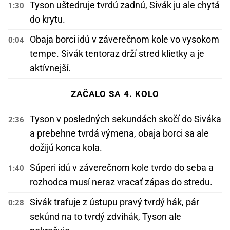
Tyson uštedruje tvrdú zadnú, Sivák ju ale chytá
1:30
do krytu.
Obaja borci idú v záverečnom kole vo vysokom
0:04
tempe. Sivák tentoraz drží stred klietky a je
aktívnejší.
ZAČALO SA 4. KOLO
Tyson v posledných sekundách skočí do Siváka
2:36
a prebehne tvrdá výmena, obaja borci sa ale
dožijú konca kola.
Súperi idú v záverečnom kole tvrdo do seba a
1:40
rozhodca musí neraz vracať zápas do stredu.
Sivák trafuje z ústupu pravý tvrdý hák, pár
0:28
sekúnd na to tvrdý zdvihák, Tyson ale