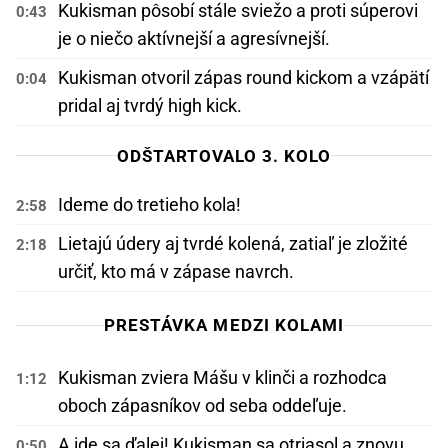
Kukisman pôsobí stále sviežo a proti súperovi
0:43
je o niečo aktívnejší a agresívnejší.
Kukisman otvoril zápas round kickom a vzápätí
0:04
pridal aj tvrdý high kick.
ODŠTARTOVALO 3. KOLO
Ideme do tretieho kola!
2:58
Lietajú údery aj tvrdé kolená, zatiaľ je zložité
2:18
určiť, kto má v zápase navrch.
PRESTÁVKA MEDZI KOLAMI
Kukisman zviera Mášu v klinči a rozhodca
1:12
oboch zápasníkov od seba oddeľuje.
A ide sa ďalej! Kukisman sa otriasol a znovu
0:50