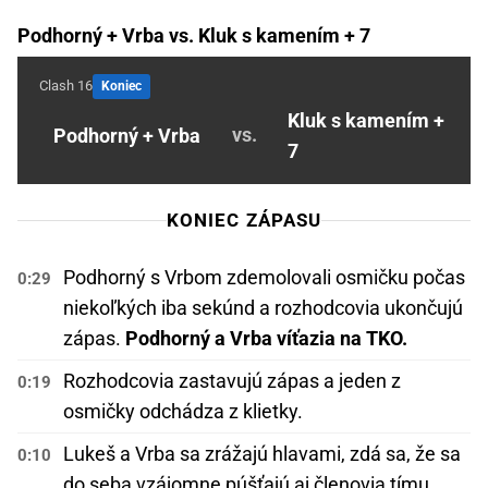
Podhorný + Vrba vs. Kluk s kamením + 7
Clash 16
Koniec
Kluk s kamením +
vs.
Podhorný + Vrba
7
KONIEC ZÁPASU
Podhorný s Vrbom zdemolovali osmičku počas
0:29
niekoľkých iba sekúnd a rozhodcovia ukončujú
zápas.
Podhorný a Vrba víťazia na TKO.
Rozhodcovia zastavujú zápas a jeden z
0:19
osmičky odchádza z klietky.
Lukeš a Vrba sa zrážajú hlavami, zdá sa, že sa
0:10
do seba vzájomne púšťajú aj členovia tímu