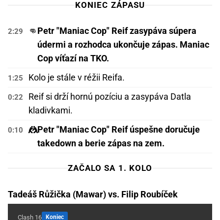
KONIEC ZÁPASU
👊
Petr "Maniac Cop" Reif zasypáva súpera
2:29
údermi a rozhodca ukončuje zápas.
Maniac
Cop víťazí na TKO.
Kolo je stále v réžii Reifa.
1:25
Reif si drží hornú pozíciu a zasypáva Datla
0:22
kladivkami.
🤼
Petr "Maniac Cop" Reif úspešne doručuje
0:10
takedown a berie zápas na zem.
ZAČALO SA 1. KOLO
Tadeáš Růžička (Mawar) vs. Filip Roubíček
Clash 16
Koniec