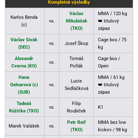
Kompletné výsledky
Václav
MMA / 120 kg
Karlos Benda
vs.
Mikulášek
👑 titulový
(c)
(TKO)
zápas
Václav Sivák
Cage box / 75
vs.
Josef Škop
(DEC)
kg
Alexandr
Tomáš
Cage box /
vs.
Cverna (KO)
Pollák
Open
Hana
MMA / 61 kg
Lucie
Gelnarová (c)
vs.
👑 titulový
Sedláčková
(SUB)
zápas
Tadeáš
Filip
vs.
K1
Růžička (TKO)
Roubíček
Petr Reif
MMA bez low
Marek Valášek
vs.
(TKO)
kickov / 98 kg