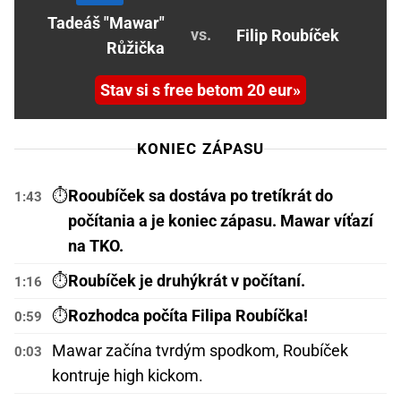
Tadeáš "Mawar"
vs.
Filip Roubíček
Růžička
Stav si s free betom 20 eur
KONIEC ZÁPASU
⏱️
Rooubíček sa dostáva po tretíkrát do
1:43
počítania a je koniec zápasu.
Mawar víťazí
na TKO.
⏱️
Roubíček je druhýkrát v počítaní.
1:16
⏱️
Rozhodca počíta Filipa Roubíčka!
0:59
Mawar začína tvrdým spodkom, Roubíček
0:03
kontruje high kickom.