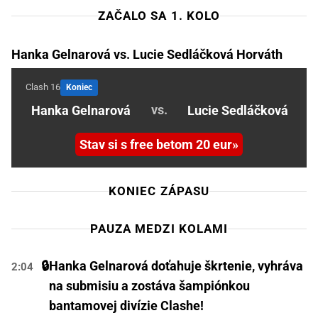
ZAČALO SA 1. KOLO
Hanka Gelnarová vs. Lucie Sedláčková Horváth
Clash 16
Koniec
vs.
Hanka Gelnarová
Lucie Sedláčková
Stav si s free betom 20 eur
KONIEC ZÁPASU
PAUZA MEDZI KOLAMI
🔒
Hanka Gelnarová doťahuje škrtenie, vyhráva
2:04
na submisiu a zostáva šampiónkou
bantamovej divízie Clashe!