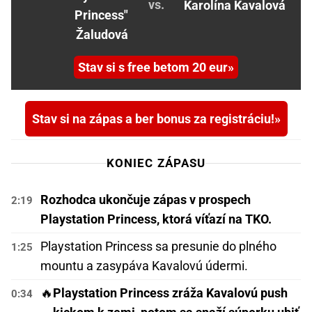
vs.
Karolína Kavalová
Princess"
Žaludová
Stav si s free betom 20 eur
Stav si na zápas a ber bonus za registráciu!
KONIEC ZÁPASU
Rozhodca ukončuje zápas v prospech
2:19
Playstation Princess, ktorá víťazí na TKO.
Playstation Princess sa presunie do plného
1:25
mountu a zasypáva Kavalovú údermi.
🔥
Playstation Princess zráža Kavalovú push
0:34