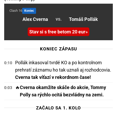
Clash 16
Koniec
vs.
Alex Cverna
Tomáš Pollák
Stav si s free betom 20 eur
KONIEC ZÁPASU
Pollák inkasoval tvrdé KO a po kontrolnom
0:10
prehratí záznamu ho tak uznali aj rozhodcovia.
Cverna tak víťazí v rekordnom čase!
🔥
Cverna okamžite skáče do akcie, Tommy
0:03
Polly sa rýchlo ocitá bezvládny na zemi.
ZAČALO SA 1. KOLO