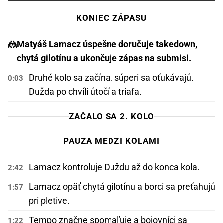
KONIEC ZÁPASU
🤼
Matyáš Lamacz úspešne doručuje takedown,
chytá gilotínu a ukončuje zápas na submisi.
Druhé kolo sa začína, súperi sa oťukávajú.
0:03
Dužda po chvíli útočí a triafa.
ZAČALO SA 2. KOLO
PAUZA MEDZI KOLAMI
Lamacz kontroluje Duždu až do konca kola.
2:42
Lamacz opäť chytá gilotínu a borci sa preťahujú
1:57
pri pletive.
Tempo značne spomaľuje a bojovníci sa
1:22