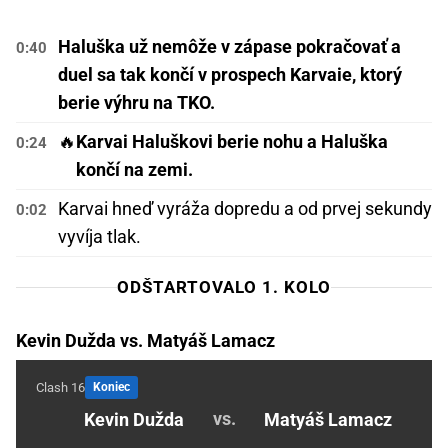
Haluška už nemôže v zápase pokračovať a
0:40
duel sa tak končí v prospech Karvaie, ktorý
berie výhru na TKO.
🔥
Karvai Haluškovi berie nohu a Haluška
0:24
končí na zemi.
Karvai hneď vyráža dopredu a od prvej sekundy
0:02
vyvíja tlak.
ODŠTARTOVALO 1. KOLO
Kevin Dužda vs. Matyáš Lamacz
Clash 16
Koniec
vs.
Kevin Dužda
Matyáš Lamacz