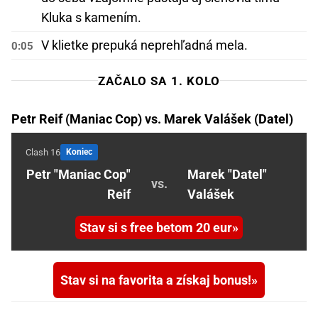
Kluka s kamením.
V klietke prepuká neprehľadná mela.
0:05
ZAČALO SA 1. KOLO
Petr Reif (Maniac Cop) vs. Marek Valášek (Datel)
Clash 16
Koniec
Petr "Maniac Cop"
Marek "Datel"
vs.
Reif
Valášek
Stav si s free betom 20 eur
Stav si na favorita a získaj bonus!