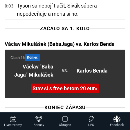
Tyson sa nebojí tlačiť, Sivák súpera
0:03
nepodceňuje a meria si ho.
ZAČALO SA 1. KOLO
Václav Mikulášek (BabaJaga) vs. Karlos Benda
Clash 16
Koniec
Václav "Baba
vs.
Karlos Benda
Jaga" Mikulášek
Stav si s free betom 20 eur
KONIEC ZÁPASU
🔥
Benda inkasuje a je opäť na zemi, zápas sa
3:55
Livestreamy
Bonusy
Oktagon
UFC
Facebook