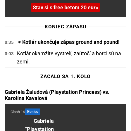
Stav si s free betom 20 eur
KONIEC ZÁPASU
👊
Kotlár ukončuje zápas ground and pound!
0:35
Kotlár okamžite vystrelí, zaútočí a borci sú na
0:03
zemi.
ZAČALO SA 1. KOLO
Gabriela Žaludová (Playstation Princess) vs.
Karolína Kavalová
Clash 16
Koniec
Gabriela
"Playstation