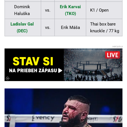
Dominik
Erik Karvai
vs.
K1 / Open
Haluška
(TKO)
Ladislav Gal
Thai box bare
vs.
Erik Máša
(DEC)
knuckle / 77 kg