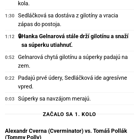
kola.
Sedláčková sa dostáva z gilotíny a vracia
1:30
zápas do postoja.
🔒
Hanka Gelnarová stále drží gilotínu a snaží
1:12
sa súperku utiahnuť.
Gelnarová chytá gilotínu a súperky padajú na
0:52
zem.
Padajú prvé údery, Sedláčková ide agresívne
0:22
vpred.
Súperky sa navzájom merajú.
0:03
ZAČALO SA 1. KOLO
Alexandr Cverna (Cverminator) vs. Tomáš Pollák
(Tommy Polly)