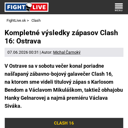
FightLive.sk
>
Clash
Kompletné výsledky zápasov Clash
16: Ostrava
07.06.2026 00:31 | Autor:
Michal Čarnoký
V Ostrave sa v sobotu večer konal poriadne
našľapaný zábavno-bojový galavečer Clash 16,
na ktorom sme videli titulový zápas s Karlosom
Bendom a Václavom Mikuláškom, taktiež obhajobu
Hanky Gelnarovej a najmä premiéru Václava
Siváka.
CLASH 16