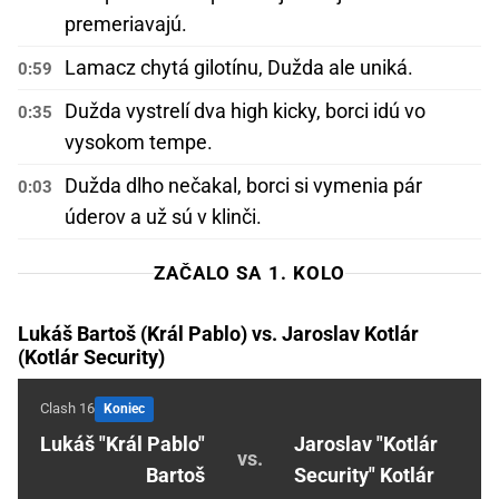
premeriavajú.
Lamacz chytá gilotínu, Dužda ale uniká.
0:59
Dužda vystrelí dva high kicky, borci idú vo
0:35
vysokom tempe.
Dužda dlho nečakal, borci si vymenia pár
0:03
úderov a už sú v klinči.
ZAČALO SA 1. KOLO
Lukáš Bartoš (Král Pablo) vs. Jaroslav Kotlár
(Kotlár Security)
Clash 16
Koniec
Lukáš "Král Pablo"
Jaroslav "Kotlár
vs.
Bartoš
Security" Kotlár