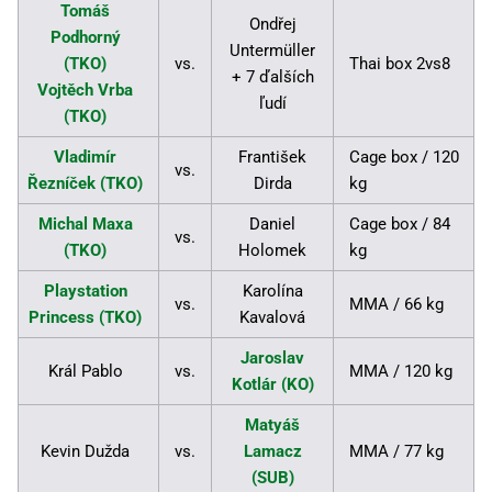
Tomáš
Ondřej
Podhorný
Untermüller
(TKO)
vs.
Thai box 2vs8
+ 7 ďalších
Vojtěch Vrba
ľudí
(TKO)
Vladimír
František
Cage box / 120
vs.
Řezníček (TKO)
Dirda
kg
Michal Maxa
Daniel
Cage box / 84
vs.
(TKO)
Holomek
kg
Playstation
Karolína
vs.
MMA / 66 kg
Princess (TKO)
Kavalová
Jaroslav
Král Pablo
vs.
MMA / 120 kg
Kotlár (KO)
Matyáš
Kevin Dužda
vs.
Lamacz
MMA / 77 kg
(SUB)