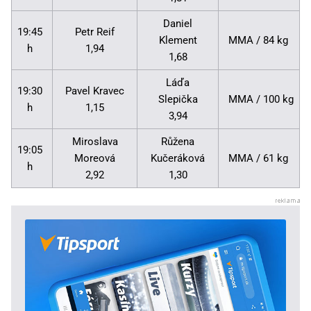
Daniel
19:45
Petr Reif
Klement
MMA / 84 kg
h
1,94
1,68
Láďa
19:30
Pavel Kravec
Slepička
MMA / 100 kg
h
1,15
3,94
Miroslava
Růžena
19:05
Moreová
Kučeráková
MMA / 61 kg
h
2,92
1,30