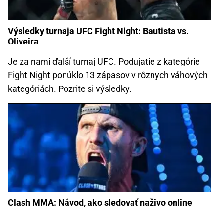
Výsledky turnaja UFC Fight Night: Bautista vs.
Oliveira
Je za nami ďalší turnaj UFC. Podujatie z kategórie
Fight Night ponúklo 13 zápasov v rôznych váhových
kategóriách. Pozrite si výsledky.
Clash MMA: Návod, ako sledovať naživo online