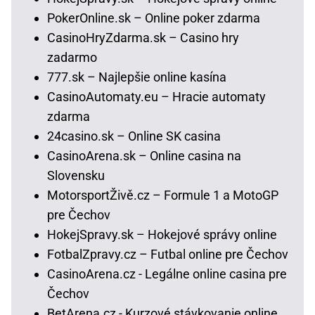
PokerOnline.sk – Online poker zdarma
CasinoHryZdarma.sk – Casino hry
zadarmo
777.sk – Najlepšie online kasína
CasinoAutomaty.eu – Hracie automaty
zdarma
24casino.sk – Online SK casina
CasinoArena.sk – Online casina na
Slovensku
MotorsportŽivě.cz – Formule 1 a MotoGP
pre Čechov
HokejSpravy.sk – Hokejové správy online
FotbalZpravy.cz – Futbal online pre Čechov
CasinoArena.cz - Legálne online casina pre
Čechov
BetArena.cz - Kurzové stávkovanie online