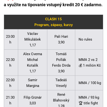
a využite na tipovanie vstupný kredit 20 € zadarmo.
CLASH 15
Program, zápasy, kurzy
Václav
23:00
Pali Hari
Mikulášek
No rules
h
3,90
1,17
Alex Cverna
Tomáš
22:30
Michal
Pollák
MMA 2 vs 2
h
Kotalík
Ferdo Dirda
💰 1 milión Kč
1,17
3,90
22:00
Samir
Tadeáš
MMA / 100 kg
h
Margina
Veselý
René
21:30
Filip Grznár
MMA / 93 kg
Blahovský
h
3,03
🏆 title fight
1,28