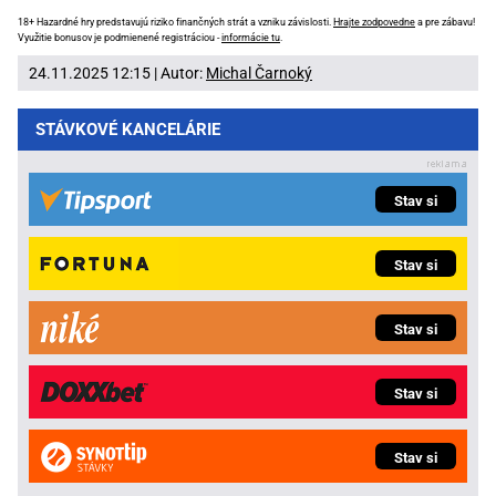
18+ Hazardné hry predstavujú riziko finančných strát a vzniku závislosti.
Hrajte zodpovedne
a pre zábavu!
Využitie bonusov je podmienené registráciou -
informácie tu
.
24.11.2025 12:15 | Autor:
Michal Čarnoký
STÁVKOVÉ KANCELÁRIE
Stav si
Stav si
Stav si
Stav si
Stav si