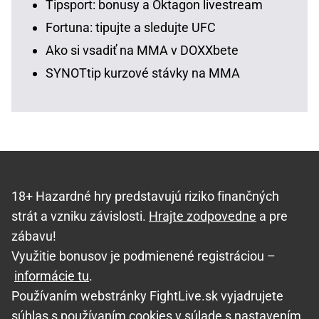
Tipsport: bonusy a Oktagon livestream
Fortuna: tipujte a sledujte UFC
Ako si vsadiť na MMA v DOXXbete
SYNOTtip kurzové stávky na MMA
18+ Hazardné hry predstavujú riziko finančných
strát a vzniku závislosti.
Hrajte zodpovedne
a pre
zábavu!
Využitie bonusov je podmienené registráciou –
informácie tu
.
Používaním webstránky FightLive.sk vyjadrujete
súhlas s používaním cookies v súlade s nastavením