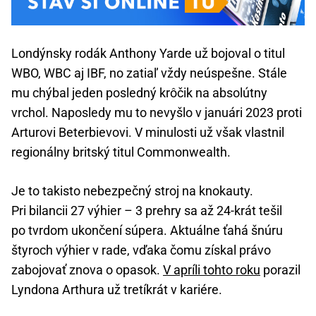
Londýnsky rodák Anthony Yarde už bojoval o titul
WBO, WBC aj IBF, no zatiaľ vždy neúspešne. Stále
mu chýbal jeden posledný krôčik na absolútny
vrchol. Naposledy mu to nevyšlo v januári 2023 proti
Arturovi Beterbievovi. V minulosti už však vlastnil
regionálny britský titul Commonwealth.
Je to takisto nebezpečný stroj na knokauty.
Pri bilancii 27 výhier – 3 prehry sa až 24-krát tešil
po tvrdom ukončení súpera. Aktuálne ťahá šnúru
štyroch výhier v rade, vďaka čomu získal právo
zabojovať znova o opasok.
V apríli tohto roku
porazil
Lyndona Arthura už tretíkrát v kariére.