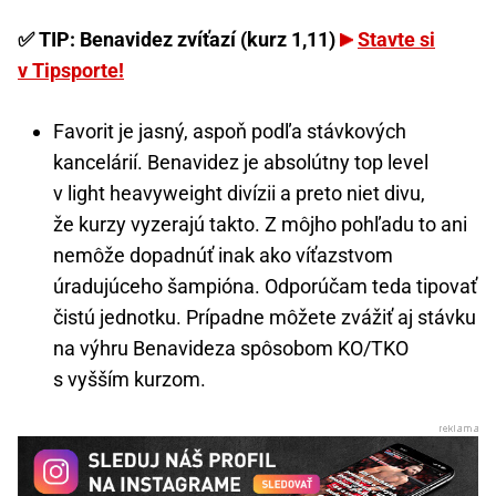
✅ TIP: Benavidez zvíťazí (kurz 1,11)
Stavte si
v Tipsporte!
Favorit je jasný, aspoň podľa stávkových
kancelárií. Benavidez je absolútny top level
v light heavyweight divízii a preto niet divu,
že kurzy vyzerajú takto. Z môjho pohľadu to ani
nemôže dopadnúť inak ako víťazstvom
úradujúceho šampióna. Odporúčam teda tipovať
čistú jednotku. Prípadne môžete zvážiť aj stávku
na výhru Benavideza spôsobom KO/TKO
s vyšším kurzom.