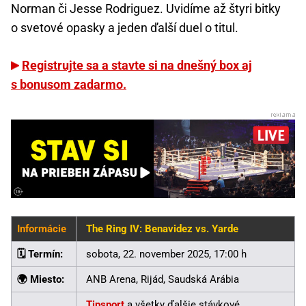
Norman či Jesse Rodriguez. Uvidíme až štyri bitky
o svetové opasky a jeden ďalší duel o titul.
Registrujte sa a stavte si na dnešný box aj
s bonusom zadarmo.
Informácie
The Ring IV: Benavidez vs. Yarde
🗓️ Termín:
sobota, 22. november 2025, 17:00 h
🌍 Miesto:
ANB Arena, Rijád, Saudská Arábia
Tipsport
a všetky ďalšie stávkové