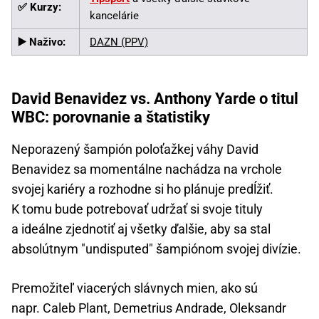
✅ Kurzy:
kancelárie
▶️ Naživo:
DAZN (PPV)
David Benavidez vs. Anthony Yarde o titul
WBC: porovnanie a štatistiky
Neporazený šampión poloťažkej váhy David
Benavidez sa momentálne nachádza na vrchole
svojej kariéry a rozhodne si ho plánuje predĺžiť.
K tomu bude potrebovať udržať si svoje tituly
a ideálne zjednotiť aj všetky ďalšie, aby sa stal
absolútnym "undisputed" šampiónom svojej divízie.
Premožiteľ viacerých slávnych mien, ako sú
napr. Caleb Plant, Demetrius Andrade, Oleksandr