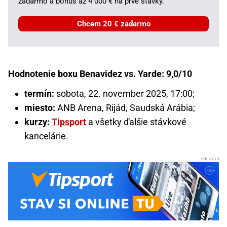
zadarmo a bonus až 4 000 € na prvé stávky.
Chcem 20 € zadarmo
Hodnotenie boxu Benavidez vs. Yarde: 9,0/10
termín:
sobota, 22. november 2025, 17:00;
miesto:
ANB Arena, Rijád, Saudská Arábia;
kurzy:
Tipsport
a všetky ďalšie stávkové
kancelárie.