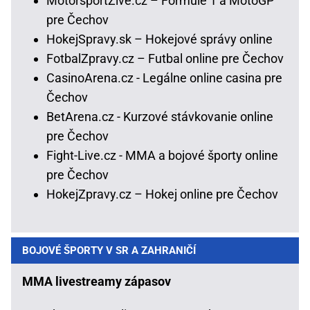
MotorsportŽivě.cz – Formule 1 a MotoGP
pre Čechov
HokejSpravy.sk – Hokejové správy online
FotbalZpravy.cz – Futbal online pre Čechov
CasinoArena.cz - Legálne online casina pre
Čechov
BetArena.cz - Kurzové stávkovanie online
pre Čechov
Fight-Live.cz - MMA a bojové športy online
pre Čechov
HokejZpravy.cz – Hokej online pre Čechov
BOJOVÉ ŠPORTY V SR A ZAHRANIČÍ
MMA livestreamy zápasov