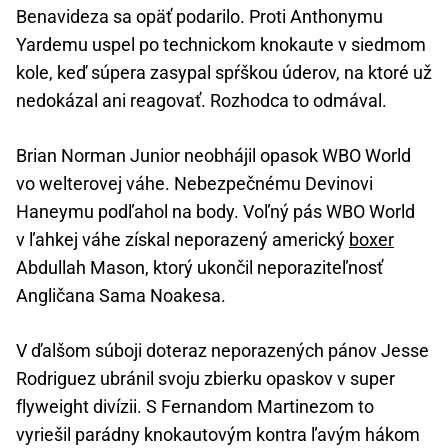
Benavideza sa opäť podarilo. Proti Anthonymu
Yardemu uspel po technickom knokaute v siedmom
kole, keď súpera zasypal spŕškou úderov, na ktoré už
nedokázal ani reagovať. Rozhodca to odmával.
Brian Norman Junior neobhájil opasok WBO World
vo welterovej váhe. Nebezpečnému Devinovi
Haneymu podľahol na body. Voľný pás WBO World
v ľahkej váhe získal neporazený americký
boxer
Abdullah Mason, ktorý ukončil neporaziteľnosť
Angličana Sama Noakesa.
V ďalšom súboji doteraz neporazených pánov Jesse
Rodriguez ubránil svoju zbierku opaskov v super
flyweight divízii. S Fernandom Martinezom to
vyriešil parádny knokautovým kontra ľavým hákom