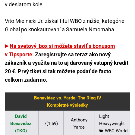
v desiatom kole.
Vito Mielnicki Jr. získal titul WBO z nižšej kategórie
Global po knokautovaní a Samuela Nmomaha.
Na svetový box si môžete staviť s bonusom
v Tipsporte:
Zaregistrujte sa teraz ako nový
zákazník a využite na to aj darovaný vstupný kredit
20 €. Prvý tiket si tak môžete podať de facto
celkom zadarmo.
Benavidez vs. Yarde: The Ring IV
Kompletné výsledky
David
Light
Anthony
Benavidez
7(1:59)
Heavyweight
Yarde
(TKO)
👑 WBC World