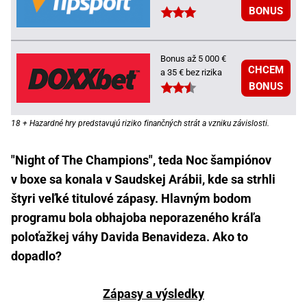
BONUS
Bonus až 5 000 €
CHCEM
a 35 € bez rizika
BONUS
18 + Hazardné hry predstavujú riziko finančných strát a vzniku závislosti.
"Night of The Champions", teda Noc šampiónov
v boxe sa konala v Saudskej Arábii, kde sa strhli
štyri veľké titulové zápasy. Hlavným bodom
programu bola obhajoba neporazeného kráľa
poloťažkej váhy Davida Benavideza. Ako to
dopadlo?
Zápasy a výsledky