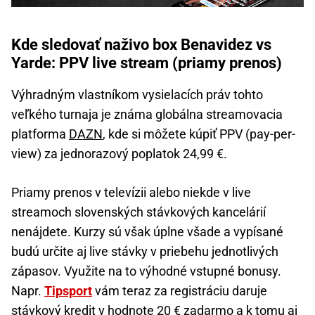
Kde sledovať naživo box Benavidez vs
Yarde: PPV live stream (priamy prenos)
Výhradným vlastníkom vysielacích práv tohto
veľkého turnaja je známa globálna streamovacia
platforma
DAZN
, kde si môžete kúpiť PPV (pay-per-
view) za jednorazový poplatok 24,99 €.
Priamy prenos v televízii alebo niekde v live
streamoch slovenských stávkových kancelárií
nenájdete. Kurzy sú však úplne všade a vypísané
budú určite aj live stávky v priebehu jednotlivých
zápasov. Využite na to výhodné vstupné bonusy.
Napr.
Tipsport
vám teraz za registráciu daruje
stávkový kredit v hodnote 20 € zadarmo a k tomu aj