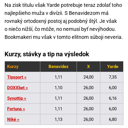
Na zisk titulu však Yarde potrebuje teraz zdolať toho
najlepšieho muža v divízii. S Benavidezom má
rovnaký ortodoxný postoj aj podobný štýl. Je však
o niečo nižší, čo môže, no nemusí byť nevýhodou.
Bookmakeri mu však v tomto elitnom súboji neveria.
Kurzy, stávky a tip na výsledok
Kurzy
Benavidez
X
Yarde
Tipsport »
1,11
24,00
7,35
DOXXbet »
1,10
26,00
6,00
Synottip »
1,11
26,00
6,16
Fortuna »
1,11
26,00
6,00
Niké »
1,13
26,00
6,80