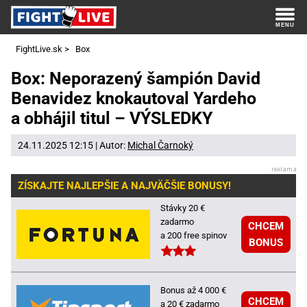
FightLive.sk
>
Box
Box: Neporazený šampión David
Benavidez knokautoval Yardeho
a obhájil titul – VÝSLEDKY
24.11.2025 12:15 | Autor:
Michal Čarnoký
ZÍSKAJTE NAJLEPŠIE A NAJVÄČŠIE BONUSY!
Stávky 20 €
zadarmo
CHCEM
a 200 free spinov
BONUS
Bonus až 4 000 €
CHCEM
a 20 € zadarmo