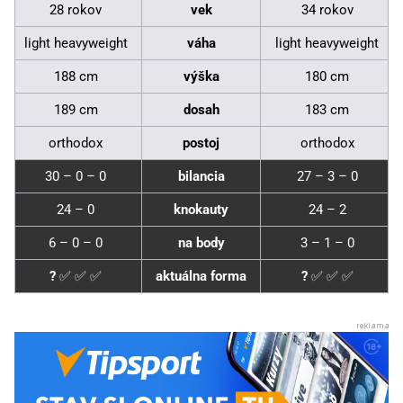
28 rokov
vek
34 rokov
light heavyweight
váha
light heavyweight
188 cm
výška
180 cm
189 cm
dosah
183 cm
orthodox
postoj
orthodox
30 – 0 – 0
bilancia
27 – 3 – 0
24 – 0
knokauty
24 – 2
6 – 0 – 0
na body
3 – 1 – 0
?
✅ ✅ ✅
aktuálna forma
?
✅ ✅ ✅