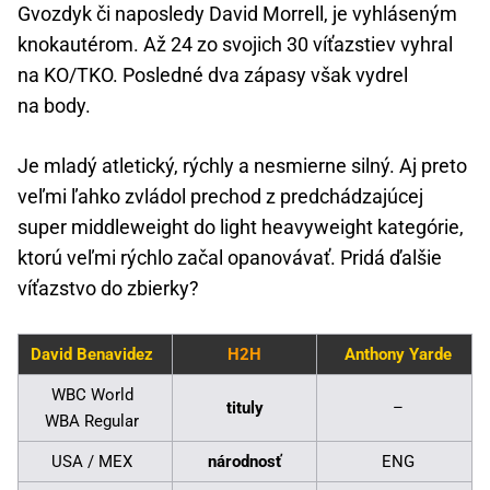
Gvozdyk či naposledy David Morrell, je vyhláseným
knokautérom. Až 24 zo svojich 30 víťazstiev vyhral
na KO/TKO. Posledné dva zápasy však vydrel
na body.
Je mladý atletický, rýchly a nesmierne silný. Aj preto
veľmi ľahko zvládol prechod z predchádzajúcej
super middleweight do light heavyweight kategórie,
ktorú veľmi rýchlo začal opanovávať. Pridá ďalšie
víťazstvo do zbierky?
David Benavidez
H2H
Anthony Yarde
WBC World
tituly
–
WBA Regular
USA / MEX
národnosť
ENG