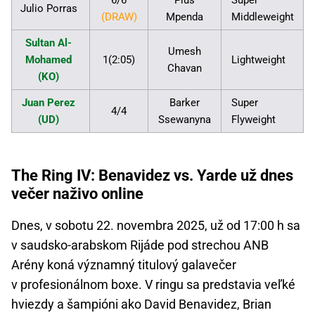
Julio Porras
(DRAW)
Mpenda
Middleweight
Sultan Al-
Umesh
Mohamed
1(2:05)
Lightweight
Chavan
(KO)
Juan Perez
Barker
Super
4/4
(UD)
Ssewanyna
Flyweight
The Ring IV: Benavidez vs. Yarde už dnes
večer naživo online
Dnes, v sobotu 22. novembra 2025, už od 17:00 h sa
v saudsko-arabskom Rijáde pod strechou ANB
Arény koná významný titulový galavečer
v profesionálnom boxe. V ringu sa predstavia veľké
hviezdy a šampióni ako David Benavidez, Brian