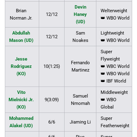
Devin
Brian
Welterweight
12/12
Haney
Norman Jr.
👑 WBO World
(UD)
Abdullah
Sam
Lightweight
12/12
Mason (UD)
Noakes
👑 WBO World
Super
Jesse
Flyweight
Fernando
Rodriguez
10(1:25)
👑 WBC World
Martinez
(KO)
👑 WBO World
👑 IBF World
Vito
Middleweight
Samuel
Mielnicki Jr.
9(3:09)
👑 WBO
Nmomah
(KO)
Global
Mohammed
Super
6/6
Jiaming Li
Alakel (UD)
Featherweight
6/6
Pius
Super